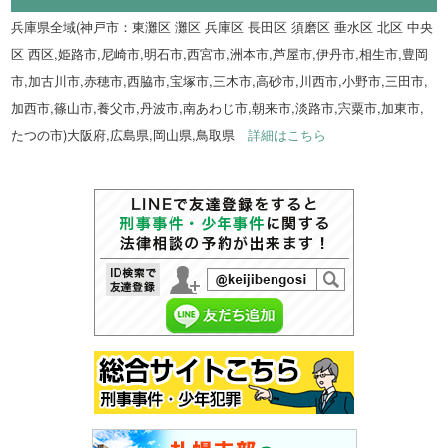
兵庫県全域(神戸市：東灘区 灘区 兵庫区 長田区 須磨区 垂水区 北区 中央
区 西区,姫路市,尼崎市,明石市,西宮市,洲本市,芦屋市,伊丹市,相生市,豊岡
市,加古川市,赤穂市,西脇市,宝塚市,三木市,高砂市,川西市,小野市,三田市,
加西市,篠山市,養父市,丹波市,南あわじ市,朝来市,淡路市,宍粟市,加東市,
たつの市)大阪府,広島県,岡山県,鳥取県
詳細はこちら