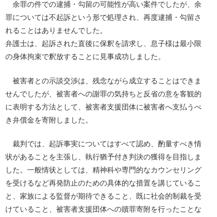
余罪の件での逮捕・勾留の可能性が高い案件でしたが、余
罪については不起訴という形で処理され、再度逮捕・勾留さ
れることはありませんでした。
弁護士は、起訴された直後に保釈を請求し、息子様は最小限
の身体拘束で釈放することに見事成功しました。
被害者との示談交渉は、残念ながら成立することはできま
せんでしたが、被害者への謝罪の気持ちと反省の意を客観的
に表明する方法として、被害者支援団体に被害者へ支払うべ
き弁償金を寄附しました。
裁判では、起訴事実についてはすべて認め、酌量すべき情
状があることを主張し、執行猶予付き判決の獲得を目指しま
した。一般情状としては、精神科や専門的なカウンセリング
を受けるなど再発防止のための具体的な措置を講じているこ
と、家族による監督が期待できること、既に社会的制裁を受
けていること、被害者支援団体への贖罪寄附を行ったことな