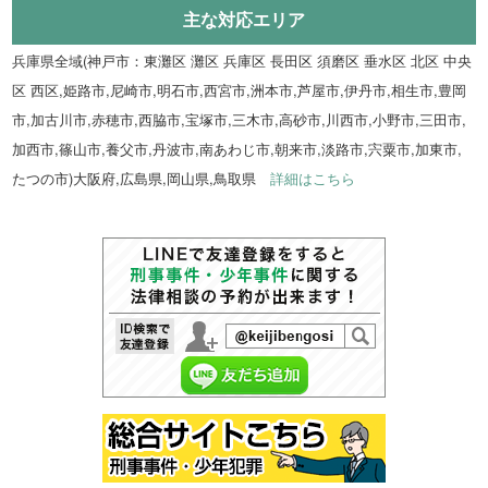
主な対応エリア
兵庫県全域(神戸市：東灘区 灘区 兵庫区 長田区 須磨区 垂水区 北区 中央
区 西区,姫路市,尼崎市,明石市,西宮市,洲本市,芦屋市,伊丹市,相生市,豊岡
市,加古川市,赤穂市,西脇市,宝塚市,三木市,高砂市,川西市,小野市,三田市,
加西市,篠山市,養父市,丹波市,南あわじ市,朝来市,淡路市,宍粟市,加東市,
たつの市)大阪府,広島県,岡山県,鳥取県
詳細はこちら