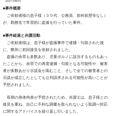
2021/08/01
■事件概要
ご依頼者様の息子様（３０代、公務員、前科前歴等なし）
が、勤務先で常習的に盗撮を行っていた事件。
■事件経過と弁護活動
ご依頼者様は、息子様が盗撮事件で逮捕・勾留された後
に、弊所に初回接見を依頼されました。
盗撮の余罪も多数あり、児童ポルノに該当するものもあっ
たことから、余罪での再度逮捕・勾留となる可能性や、被害
者が多数あがり示談金が嵩むこと、そして全ての被害者との
示談が成立したとしても公判請求される可能性が高いことが
予想されました。
長期の身体拘束が予想されたため、弁護士は、息子様との
接見を重ね、自己に不利な調書を取られないよう取調べ対応
に関するアドバイスを繰り返し行いました。