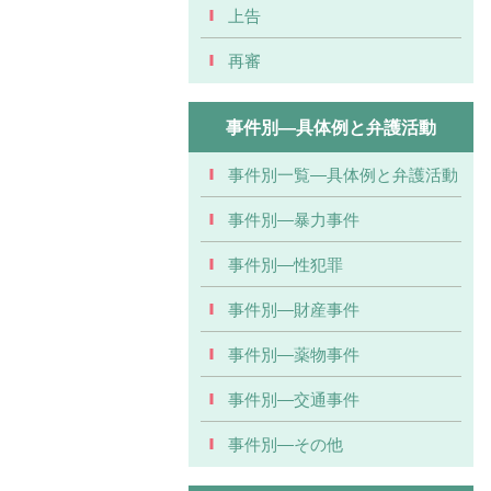
上告
再審
事件別―具体例と弁護活動
事件別一覧―具体例と弁護活動
事件別―暴力事件
事件別―性犯罪
事件別―財産事件
事件別―薬物事件
事件別―交通事件
事件別―その他