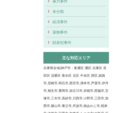
暴力事件
未分類
経済事件
薬物事件
財産犯事件
主な対応エリア
兵庫県全域(神戸市：東灘区 灘区 兵庫区 長
田区 須磨区 垂水区 北区 中央区 西区,姫路
市,尼崎市,明石市,西宮市,洲本市,芦屋市,伊丹
市,相生市,豊岡市,加古川市,赤穂市,西脇市,宝
塚市,三木市,高砂市,川西市,小野市,三田市,加
西市,篠山市,養父市,丹波市,南あわじ市,朝来