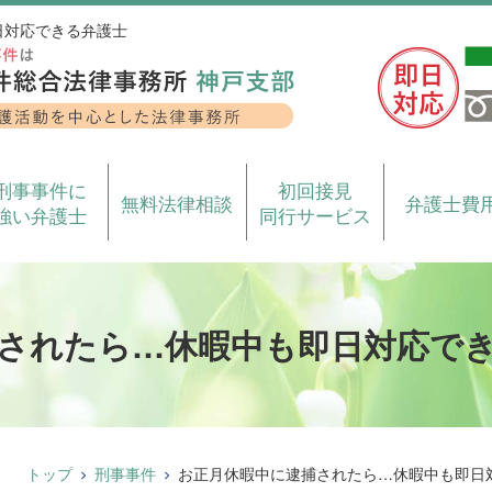
日対応できる弁護士
刑事事件に
初回接見
無料法律相談
弁護士費
強い弁護士
同行サービス
されたら…休暇中も即日対応で
トップ
刑事事件
お正月休暇中に逮捕されたら…休暇中も即日