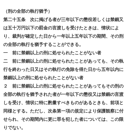
（刑の全部の執行猶予）
第二十五条 次に掲げる者が三年以下の懲役若しくは禁錮又
は五十万円以下の罰金の言渡しを受けたときは、情状によ
り、裁判が確定した日から一年以上五年以下の期間、その刑
の全部の執行を猶予することができる。
一 前に禁錮以上の刑に処せられたことがない者
二 前に禁錮以上の刑に処せられたことがあっても、その執
行を終わった日又はその執行の免除を得た日から五年以内に
禁錮以上の刑に処せられたことがない者
２ 前に禁錮以上の刑に処せられたことがあってもその刑の
全部の執行を猶予された者が一年以下の懲役又は禁錮の言渡
しを受け、情状に特に酌量すべきものがあるときも、前項と
同様とする。ただし、次条第一項の規定により保護観察に付
せられ、その期間内に更に罪を犯した者については、この限
りでない。