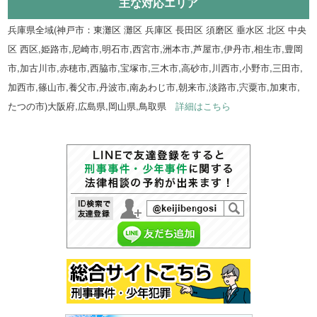
主な対応エリア
兵庫県全域(神戸市：東灘区 灘区 兵庫区 長田区 須磨区 垂水区 北区 中央
区 西区,姫路市,尼崎市,明石市,西宮市,洲本市,芦屋市,伊丹市,相生市,豊岡
市,加古川市,赤穂市,西脇市,宝塚市,三木市,高砂市,川西市,小野市,三田市,
加西市,篠山市,養父市,丹波市,南あわじ市,朝来市,淡路市,宍粟市,加東市,
たつの市)大阪府,広島県,岡山県,鳥取県
詳細はこちら