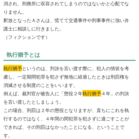
消され、刑務所に収容されてしまうのではないかと心配でな
りません。
釈放となったＡさんは、慌てて交通事件や刑事事件に強い弁
護士に相談しに行きました。
（フィクションです）
執行猶予とは
執行猶予
というのは、判決を言い渡す際に、犯人の情状を考
慮し、一定期間犯罪を犯さず無地に経過したときは刑罰権を
消滅させる制度のことをいいます。
例えば、裁判官が被告人に「懲役２年
執行猶予
４年」の判決
を言い渡したとしましょう。
この場合、刑罰は２年の懲役となりますが、直ちにこれを執
行するのではなく、４年間の間犯罪を犯さずに過ごすことが
できれば、その刑罰はなかったことになる、ということで
す。