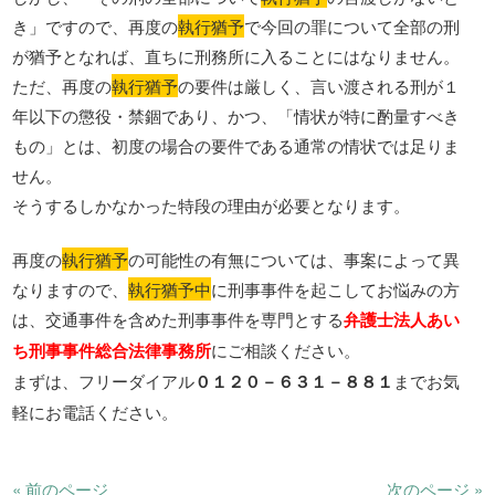
き」ですので、再度の
執行猶予
で今回の罪について全部の刑
が猶予となれば、直ちに刑務所に入ることにはなりません。
ただ、再度の
執行猶予
の要件は厳しく、言い渡される刑が１
年以下の懲役・禁錮であり、かつ、「情状が特に酌量すべき
もの」とは、初度の場合の要件である通常の情状では足りま
せん。
そうするしかなかった特段の理由が必要となります。
再度の
執行猶予
の可能性の有無については、事案によって異
なりますので、
執行猶予中
に刑事事件を起こしてお悩みの方
は、交通事件を含めた刑事事件を専門とする
弁護士法人あい
ち刑事事件総合法律事務所
にご相談ください。
まずは、フリーダイアル
０１２０－６３１－８８１
までお気
軽にお電話ください。
« 前のページ
次のページ »