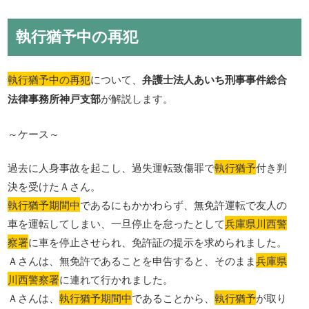
執行猶予中の再犯
執行猶予中の再犯
について、
弁護士法人あいち刑事事件総合
法律事務所神戸支部
が解説します。
～ケース～
過去に人身事故を起こし、過失運転致傷罪で
執行猶予
付き判
決を受けたＡさん。
執行猶予期間中
であるにもかかわらず、無免許運転で友人の
車を運転してしまい、一旦停止を怠ったとして
兵庫県川西警
察署
に車を停止させられ、免許証の提示を求められました。
Ａさんは、無免許であることを申告すると、そのまま
兵庫県
川西警察署
に連れて行かれました。
Ａさんは、
執行猶予期間中
であることから、
執行猶予
が取り