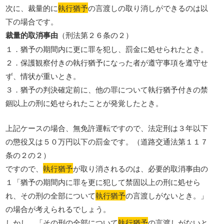
次に、裁量的に
執行猶予
の言渡しの取り消しができるのは以
下の場合です。
裁量的取消事由
（刑法第２６条の２）
１．猶予の期間内に更に罪を犯し、罰金に処せられたとき。
２．保護観察付きの執行猶予になった者が遵守事項を遵守せ
ず、情状が重いとき。
３．猶予の判決確定前に、他の罪について執行猶予付きの禁
錮以上の刑に処せられたことが発覚したとき。
上記ケースの場合、無免許運転ですので、法定刑は３年以下
の懲役又は５０万円以下の罰金です。（道路交通法第１１７
条の２の２）
ですので、
執行猶予
が取り消されるのは、必要的取消事由の
１「猶予の期間内に罪を更に犯して禁固以上の刑に処せら
れ、その刑の全部について
執行猶予
の言渡しがないとき。」
の場合が考えられるでしょう。
しかし、「その刑の全部について
執行猶予
の言渡しがないと