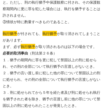
と。ただし、刑の執行猶予中保護観察に付され、その保護観
察期間内に更に罪を犯した場合には、執行を猶予することは
許されません。
③情状が特に酌量すべきものであること。
執行猶予
が付されても、
執行猶予
が取り消されてしまうこと
があります。
まず、必ず
執行猶予
が取り消されるのは以下の場合です。
必要的取消事由
（刑法第２６条）
１．猶予の期間内に罪を更に犯して禁固以上の刑に処せら
れ、その刑の全部について執行猶予の言渡しがないとき。
２．猶予の言い渡し前に犯した他の罪について禁固以上の刑
に処せられ、その刑の全部について執行猶予の言渡しがない
とき。
３．刑に処せられてから５年を経た者及び刑に処せられ執行
を猶予された者を除き、猶予の言渡し前に他の罪について禁
固以上の刑に処せられたことが発覚したとき。