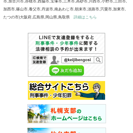
市,加古川市,赤穂市,西脇市,宝塚市,三木市,高砂市,川西市,小野市,三田市,
加西市,篠山市,養父市,丹波市,南あわじ市,朝来市,淡路市,宍粟市,加東市,
たつの市)大阪府,広島県,岡山県,鳥取県
詳細はこちら