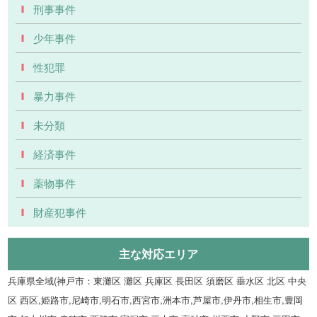
刑事事件
少年事件
性犯罪
暴力事件
未分類
経済事件
薬物事件
財産犯事件
主な対応エリア
兵庫県全域(神戸市：東灘区 灘区 兵庫区 長田区 須磨区 垂水区 北区 中央
区 西区,姫路市,尼崎市,明石市,西宮市,洲本市,芦屋市,伊丹市,相生市,豊岡