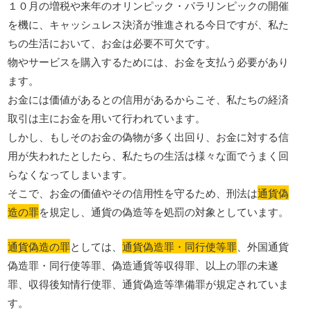
１０月の増税や来年のオリンピック・パラリンピックの開催
を機に、キャッシュレス決済が推進される今日ですが、私た
ちの生活において、お金は必要不可欠です。
物やサービスを購入するためには、お金を支払う必要があり
ます。
お金には価値があるとの信用があるからこそ、私たちの経済
取引は主にお金を用いて行われています。
しかし、もしそのお金の偽物が多く出回り、お金に対する信
用が失われたとしたら、私たちの生活は様々な面でうまく回
らなくなってしまいます。
そこで、お金の価値やその信用性を守るため、刑法は
通貨偽
造の罪
を規定し、通貨の偽造等を処罰の対象としています。
通貨偽造の罪
としては、
通貨偽造罪・同行使等罪
、外国通貨
偽造罪・同行使等罪、偽造通貨等収得罪、以上の罪の未遂
罪、収得後知情行使罪、通貨偽造等準備罪が規定されていま
す。