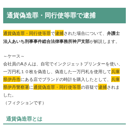
通貨偽造罪・同行使等罪で逮捕
通貨偽造罪・同行使等罪
で
逮捕
された場合について、
弁護士
法人あいち刑事事件総合法律事務所神戸支部
が解説します。
～ケース～
会社員のAさんは、自宅でインクジェットプリンターを使い、
一万円札１０枚を偽造し、偽造した一万円札を使用して
兵庫
県伊丹市
にある店でブランドの時計を購入したとして、
兵庫
県伊丹警察署
に
通貨偽造罪・同行使等罪
の容疑で
逮捕
されま
した。
（フィクションです）
通貨偽造罪とは