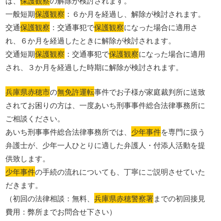
ば、
保護観察
の解除が検討されます。
一般短期
保護観察
：６か月を経過し、解除が検討されます。
交通
保護観察
：交通事犯で
保護観察
になった場合に適用さ
れ、６か月を経過したときに解除が検討されます。
交通短期
保護観察
：交通事犯で
保護観察
になった場合に適用
され、３か月を経過した時期に解除が検討されます。
兵庫県赤穂市
の
無免許運転
事件でお子様が家庭裁判所に送致
されてお困りの方は、一度あいち刑事事件総合法律事務所に
ご相談ください。
あいち刑事事件総合法律事務所では、
少年事件
を専門に扱う
弁護士が、少年一人ひとりに適した弁護人・付添人活動を提
供致します。
少年事件
の手続の流れについても、丁寧にご説明させていた
だきます。
（初回の法律相談：無料、
兵庫県赤穂警察署
までの初回接見
費用：弊所までお問合せ下さい）