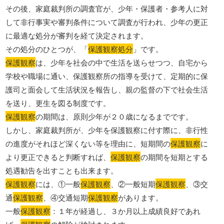
その後、家庭裁判所の調査官が、少年・保護者・参考人に対
して非行事実や審判条件について調査が行われ、少年の更正
に最適な処分が審判を経て決定されます。
その処分のひとつが、「
保護観察処分
」です。
保護観察
は、少年を社会の中で生活を送らせつつ、自宅から
学校や職場に通い、保護観察所の指導を受けて、定期的に保
護司と面会して生活状況を報告し、親の監督の下で社会生活
を送り、更生を図る制度です。
保護観察
の期間は、原則少年が２０歳になるまでです。
しかし、家庭裁判所が、少年を保護観察に付す際に、非行性
の進度がそれほど深くない等を理由に、短期間の
保護観察
に
より更正できると判断すれば、
保護観察
の期間を短期とする
処遇勧告を出すことも出来ます。
保護観察
には、①一般
保護観察
、②一般短期
保護観察
、③交
通
保護観察
、④交通短期
保護観察
があります。
一般
保護観察
：１年が経過し、３か月以上成績良好であれ