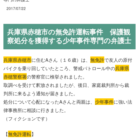
2017/07/22
兵庫県赤穂市の無免許運転事件 保護観
察処分を獲得する少年事件専門の弁護士
兵庫県赤穂市
に住むAさん（１６歳）は、
無免許
で友人の原付
バイクを乗り回していたところ、警戒パトロール中の
兵庫県
赤穂警察署
の警察官に検挙されました。
取調べを受けて釈放されましたが、後日、家庭裁判所から裁
判所に来るよう通知が届きました。
処分について心配になったAさんと両親は、
少年事件
に強い法
律事務所に相談に行きました。
（フィクションです）
【
無免許運転
】