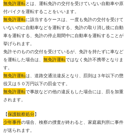
無免許運転
とは、運転免許の交付を受けていない自動車や原
付バイクを運転することをいいます。
無免許運転
に該当するケースは、一度も免許の交付を受けて
いないのに自動車などを運転する、免許の取り消し後に自動
車を運転する、免許の停止期間中に自動車を運転することが
挙げられます。
免許そのものの交付を受けているが、免許を持たずに車など
を運転した場合は、
無免許運転
ではなく免許不携帯となりま
す。
無免許運転
は、道路交通法違反となり、罰則は３年以下の懲
役又は５０万円以下の罰金です。
無免許運転
で事故などの他の違反もした場合には、罰を加重
されます。
【
保護観察処分
】
少年事件
の場合、検察の捜査が終わると、家庭裁判所に事件
が送られます。