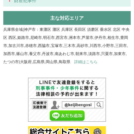
財産犯事件
主な対応エリア
兵庫県全域(神戸市：東灘区 灘区 兵庫区 長田区 須磨区 垂水区 北区 中央
区 西区,姫路市,尼崎市,明石市,西宮市,洲本市,芦屋市,伊丹市,相生市,豊岡
市,加古川市,赤穂市,西脇市,宝塚市,三木市,高砂市,川西市,小野市,三田市,
加西市,篠山市,養父市,丹波市,南あわじ市,朝来市,淡路市,宍粟市,加東市,
たつの市)大阪府,広島県,岡山県,鳥取県
詳細はこちら