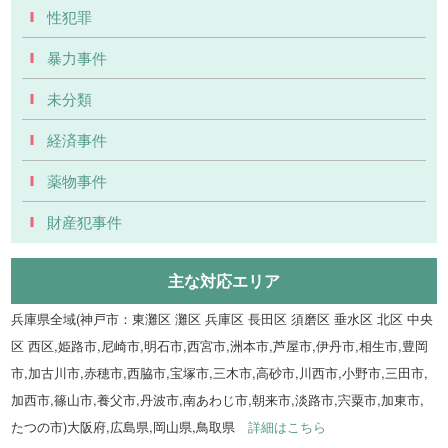
性犯罪
暴力事件
未分類
経済事件
薬物事件
財産犯事件
主な対応エリア
兵庫県全域(神戸市：東灘区 灘区 兵庫区 長田区 須磨区 垂水区 北区 中央
区 西区,姫路市,尼崎市,明石市,西宮市,洲本市,芦屋市,伊丹市,相生市,豊岡
市,加古川市,赤穂市,西脇市,宝塚市,三木市,高砂市,川西市,小野市,三田市,
加西市,篠山市,養父市,丹波市,南あわじ市,朝来市,淡路市,宍粟市,加東市,
たつの市)大阪府,広島県,岡山県,鳥取県
詳細はこちら