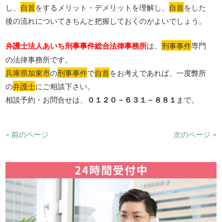
し、
自首
をするメリット・デメリットを理解し、
自首
をした
後の流れについてきちんと把握しておくのがよいでしょう。
弁護士法人あいち刑事事件総合法律事務所
は、
刑事事件
専門
の法律事務所です。
兵庫県加東市
の
刑事事件
で
自首
をお考えであれば、一度弊所
の
弁護士
にご相談下さい。
相談予約・お問合せは、
０１２０－６３１－８８１
まで。
« 前のページ
次のページ »