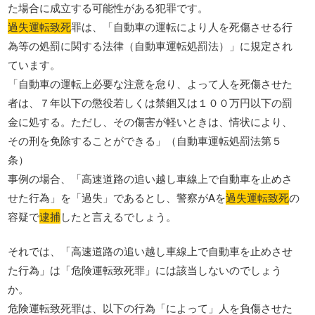
た場合に成立する可能性がある犯罪です。
過失運転致死
罪は、「自動車の運転により人を死傷させる行
為等の処罰に関する法律（自動車運転処罰法）」に規定され
ています。
「自動車の運転上必要な注意を怠り、よって人を死傷させた
者は、７年以下の懲役若しくは禁錮又は１００万円以下の罰
金に処する。ただし、その傷害が軽いときは、情状により、
その刑を免除することができる」（自動車運転処罰法第５
条）
事例の場合、「高速道路の追い越し車線上で自動車を止めさ
せた行為」を「過失」であるとし、警察がAを
過失運転致死
の
容疑で
逮捕
したと言えるでしょう。
それでは、「高速道路の追い越し車線上で自動車を止めさせ
た行為」は「危険運転致死罪」には該当しないのでしょう
か。
危険運転致死罪は、以下の行為「によって」人を負傷させた