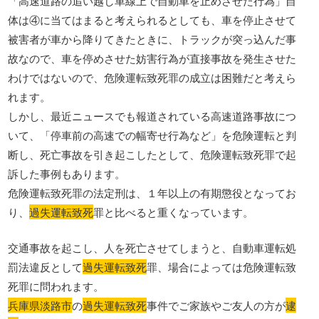
「高速道路の追い越し車線上で自動車を止めさせた行為」自
体は④に当てはまると考えられるとしても、車を停止させて
被害者が車から降りてきたときに、トラックが突っ込んだ事
故なので、車を停めさせた妨害行為が直接事故を発生させた
わけではないので、危険運転致死罪の成立は困難だと考えら
れます。
しかし、最近ニュースでも報道されている高速道路事故につ
いて、「停車前の高速での幅寄せ行為など」を危険運転と判
断し、死亡事故を引き起こしたとして、危険運転致死罪で起
訴した事例もあります。
危険運転致死罪の法定刑は、１年以上の有期懲役となってお
り、
過失運転致死
罪と比べると重くなっています。
交通事故を起こし、人を死亡させてしまうと、自動車運転処
罰法違反として
過失運転致死
罪、場合によっては危険運転致
死罪に問われます。
兵庫県淡路市
の
過失運転致死
事件でご家族やご友人の方が
逮