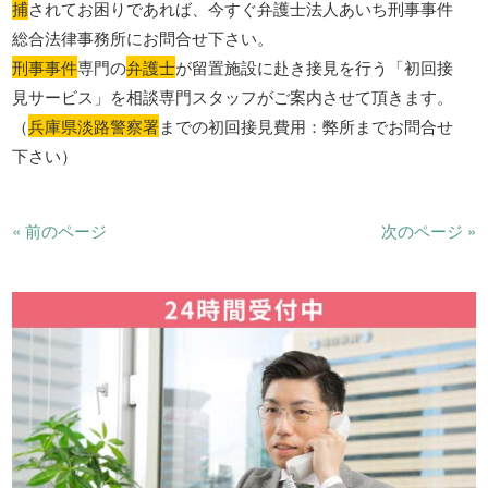
捕
されてお困りであれば、今すぐ弁護士法人あいち刑事事件
総合法律事務所にお問合せ下さい。
刑事事件
専門の
弁護士
が留置施設に赴き接見を行う「初回接
見サービス」を相談専門スタッフがご案内させて頂きます。
（
兵庫県淡路警察署
までの初回接見費用：弊所までお問合せ
下さい）
« 前のページ
次のページ »