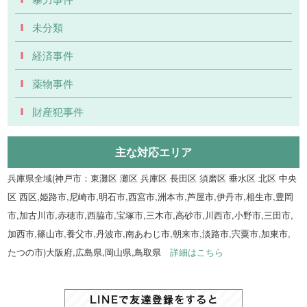
未分類
経済事件
薬物事件
財産犯事件
主な対応エリア
兵庫県全域(神戸市：東灘区 灘区 兵庫区 長田区 須磨区 垂水区 北区 中央
区 西区,姫路市,尼崎市,明石市,西宮市,洲本市,芦屋市,伊丹市,相生市,豊岡
市,加古川市,赤穂市,西脇市,宝塚市,三木市,高砂市,川西市,小野市,三田市,
加西市,篠山市,養父市,丹波市,南あわじ市,朝来市,淡路市,宍粟市,加東市,
たつの市)大阪府,広島県,岡山県,鳥取県
詳細はこちら