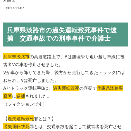
2017/11/07
兵庫県淡路市の過失運転致死事件で逮
捕 交通事故での刑事事件で弁護士
兵庫県淡路市
の高速道路上で、Aは無理やり追い越し車線に被
害者Vの車を停止させました。
Vが車から降りてきた際、後方から走行してきたトラックには
ねられ、Vは死亡しました。
Aとトラック運転手Bは、
過失運転致死
の容疑で
兵庫県淡路警
察署
に
逮捕
されました。
（フィクションです）
【
過失運転致死
罪とは？】
過失運転致死
罪とは、交通事故を起こして被害者を死亡させ