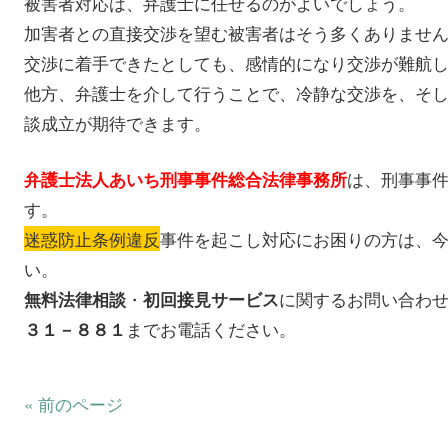
被害者対応は、弁護士に任せるのがよいでしょう。
加害者との直接交渉を望む被害者はそう多くありませ
交渉に着手できたとしても、感情的になり交渉が難航
他方、弁護士を介して行うことで、冷静な交渉を、そ
談成立が期待できます。
は、刑事事
弁護士法人あいち刑事事件総合法律事務所
す。
迷惑防止条例違反
事件を起こし対応にお困りの方は、
い。
・
に関するお問い合わ
無料法律相談
初回接見サービス
までお電話ください。
３１－８８１
« 前のページ