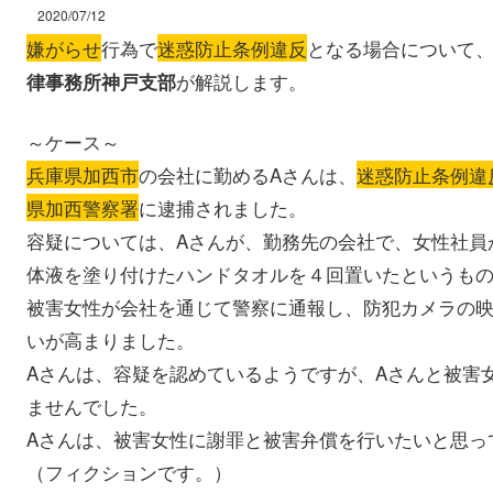
2020/07/12
嫌がらせ
行為で
迷惑防止条例違反
となる場合について
が解説します。
律事務所神戸支部
～ケース～
兵庫県加西市
の会社に勤めるAさんは、
迷惑防止条例違
県加西警察署
に逮捕されました。
容疑については、Aさんが、勤務先の会社で、女性社員
体液を塗り付けたハンドタオルを４回置いたというも
被害女性が会社を通じて警察に通報し、防犯カメラの映
いが高まりました。
Aさんは、容疑を認めているようですが、Aさんと被害
ませんでした。
Aさんは、被害女性に謝罪と被害弁償を行いたいと思っ
（フィクションです。）