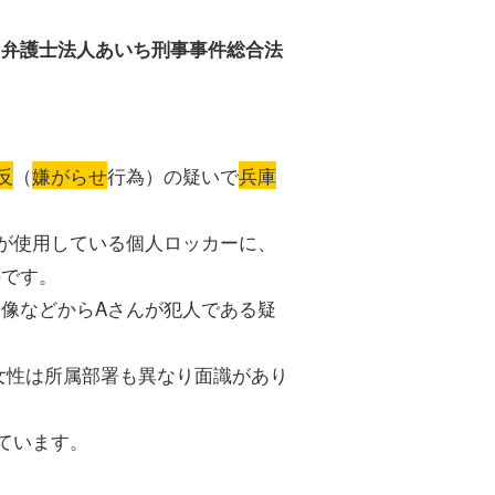
、
弁護士法人あいち刑事事件総合法
反
（
嫌がらせ
行為）の疑いで
兵庫
が使用している個人ロッカーに、
のです。
像などからAさんが犯人である疑
女性は所属部署も異なり面識があり
ています。