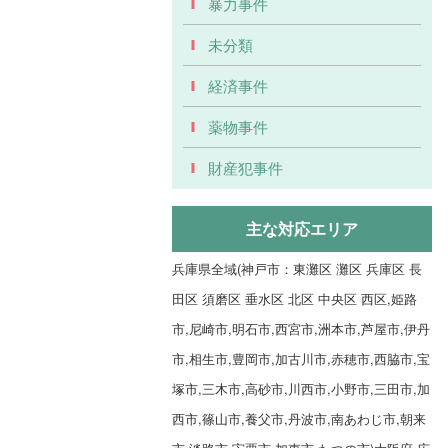
暴力事件
未分類
経済事件
薬物事件
財産犯事件
主な対応エリア
兵庫県全域(神戸市：東灘区 灘区 兵庫区 長
田区 須磨区 垂水区 北区 中央区 西区,姫路
市,尼崎市,明石市,西宮市,洲本市,芦屋市,伊丹
市,相生市,豊岡市,加古川市,赤穂市,西脇市,宝
塚市,三木市,高砂市,川西市,小野市,三田市,加
西市,篠山市,養父市,丹波市,南あわじ市,朝来