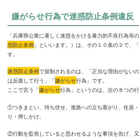
嫌がらせ行為で迷惑防止条例違反
「兵庫県公衆に著しく迷惑をかける暴力的不良行為等
惑防止条例
」といいます。）は、その１０条の２で、
す。
迷惑防止条例
で規制されるのは、「正当な理由がない
は反復して行う」「
嫌がらせ
行為」です。
ここで言う「
嫌がらせ
行為」というのは、次の８つの
①つきまとい、待ち伏せ、進路への立ち塞がり、住居
り・押しかけ。
②行動を監視していると思わせるような事項を告げ、