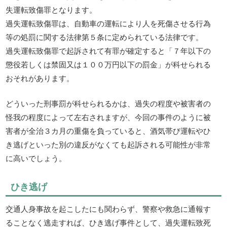
失運転致傷罪となります。
過失運転致傷罪は、自動車の運転により人を死傷させる行為
等の処罰に関する法律第５条に定められている法律です。
過失運転致傷罪で起訴されて有罪が確定すると「７年以下の
懲役若しくは禁固又は１００万円以下の罰金」が科せられる
おそれがあります。
どういった刑事罰が科せられるかは、過失の程度や被害者の
怪我の程度によって左右されますが、今回の事件のように被
害者が全治３カ月の重傷を負っていると、酒気帯び運転やひ
き逃げといった別の違反がなくても起訴される可能性が非常
に高いでしょう。
ひき逃げ
交通人身事故を起こしたにも関わらず、警察や救急に通報す
ることなく逃走すれば、ひき逃げ事件として、過失運転致死