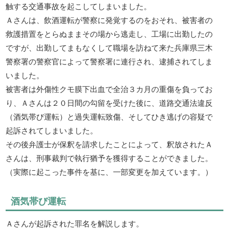
触する交通事故を起こしてしまいました。
Ａさんは、飲酒運転が警察に発覚するのをおそれ、被害者の
救護措置をとらぬままその場から逃走し、工場に出勤したの
ですが、出勤してまもなくして職場を訪ねて来た兵庫県三木
警察署の警察官によって警察署に連行され、逮捕されてしま
いました。
被害者は外傷性クモ膜下出血で全治３カ月の重傷を負ってお
り、Ａさんは２０日間の勾留を受けた後に、道路交通法違反
（酒気帯び運転）と過失運転致傷、そしてひき逃げの容疑で
起訴されてしまいました。
その後弁護士が保釈を請求したことによって、釈放されたＡ
さんは、刑事裁判で執行猶予を獲得することができました。
（実際に起こった事件を基に、一部変更を加えています。）
酒気帯び運転
Ａさんが起訴された罪名を解説します。