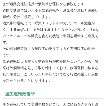
まず道路交通法違反の酒気帯び運転から解説します。
道路交通法ではいわゆる飲酒運転を、酒気帯び運転と酒酔い
運転に分けて規定しています。
酒気帯び運転とは、呼気１リットル中のアルコール濃度が
０．１５ｍg以上、または血液１ミリリットル中に０．３mg
以上のアルコール濃度を含んだ状態で車両を運転する違反で
す。
その罰則規定は「３年以下の懲役又は５０万円以下の罰金」
です。
飲酒運転による重大な交通事故が後を絶たないことから、警
察は飲酒運転を厳しく取り締まっており、飲酒運転で検挙さ
れた場合は、こういった刑事罰だけでなく行政の厳しい罰則
を科せられることになります。
過失運転致傷罪
車を運転していて交通事故を起こし、人に怪我をさせると過