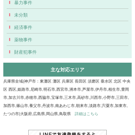
暴力事件
未分類
経済事件
薬物事件
財産犯事件
主な対応エリア
兵庫県全域(神戸市：東灘区 灘区 兵庫区 長田区 須磨区 垂水区 北区 中央
区 西区,姫路市,尼崎市,明石市,西宮市,洲本市,芦屋市,伊丹市,相生市,豊岡
市,加古川市,赤穂市,西脇市,宝塚市,三木市,高砂市,川西市,小野市,三田市,
加西市,篠山市,養父市,丹波市,南あわじ市,朝来市,淡路市,宍粟市,加東市,
たつの市)大阪府,広島県,岡山県,鳥取県
詳細はこちら