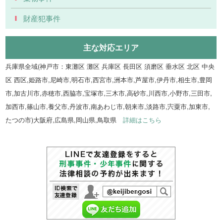
財産犯事件
主な対応エリア
兵庫県全域(神戸市：東灘区 灘区 兵庫区 長田区 須磨区 垂水区 北区 中央
区 西区,姫路市,尼崎市,明石市,西宮市,洲本市,芦屋市,伊丹市,相生市,豊岡
市,加古川市,赤穂市,西脇市,宝塚市,三木市,高砂市,川西市,小野市,三田市,
加西市,篠山市,養父市,丹波市,南あわじ市,朝来市,淡路市,宍粟市,加東市,
たつの市)大阪府,広島県,岡山県,鳥取県
詳細はこちら