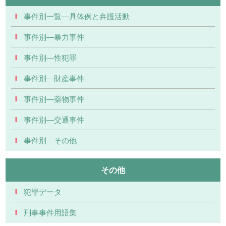
事件別一覧―具体例と弁護活動
事件別―暴力事件
事件別―性犯罪
事件別―財産事件
事件別―薬物事件
事件別―交通事件
事件別―その他
その他
犯罪データ
刑事事件用語集