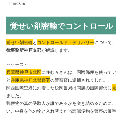
2019/05/18
覚せい剤密輸でコントロール
覚せい剤密輸
と
コントロールド・デリバリー
について
が解説します。
律事務所神戸支部
～ケース～
兵庫県神戸市北区
に住むＡさんは、国際郵便を使って
と
兵庫県神戸北警察署
の警察官に逮捕されました。
関西国際空港に到着した税関当局は問題の国際郵便に
ました。
郵便物の真の受取人が誰であるかを突き詰めるために
い、中身を他の物と入れ替えた当該郵便物を警察の厳