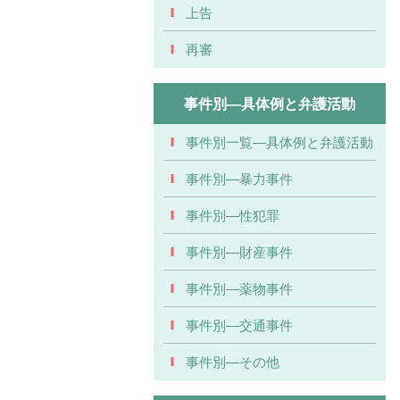
上告
再審
事件別―具体例と弁護活動
事件別一覧―具体例と弁護活動
事件別―暴力事件
事件別―性犯罪
事件別―財産事件
事件別―薬物事件
事件別―交通事件
事件別―その他