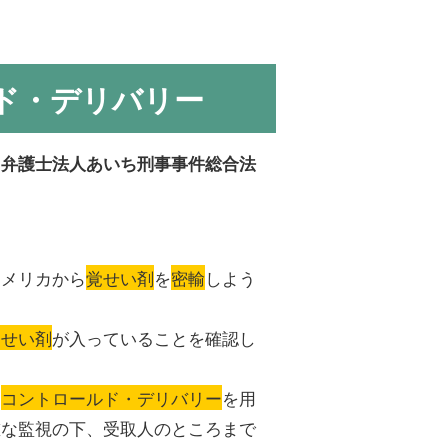
ド・デリバリー
、
弁護士法人あいち刑事事件総合法
アメリカから
覚せい剤
を
密輸
しよう
覚せい剤
が入っていることを確認し
、
コントロールド・デリバリー
を用
重な監視の下、受取人のところまで