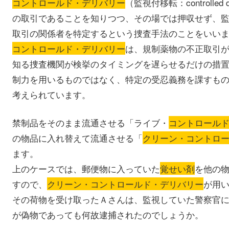
コントロールド・デリバリー
（監視付移転：controlle
の取引であることを知りつつ、その場では押収せず、
取引の関係者を特定するという捜査手法のことをいい
コントロールド・デリバリー
は、規制薬物の不正取引
知る捜査機関が検挙のタイミングを遅らせるだけの措
制力を用いるものではなく、特定の受忍義務を課すも
考えられています。
禁制品をそのまま流通させる「ライブ・
コントロール
の物品に入れ替えて流通させる「
クリーン・コントロ
ます。
上のケースでは、郵便物に入っていた
覚せい剤
を他の
すので、
クリーン・コントロールド・デリバリー
が用
その荷物を受け取ったＡさんは、監視していた警察官
が偽物であっても何故逮捕されたのでしょうか。