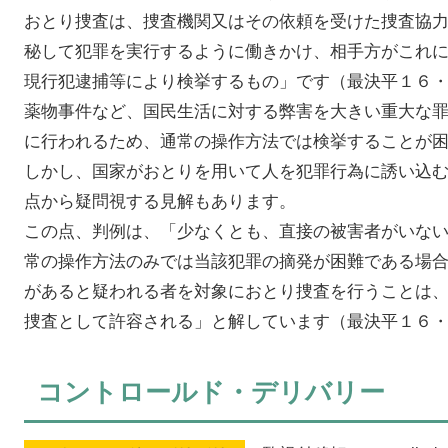
おとり捜査は、捜査機関又はその依頼を受けた捜査協
秘して犯罪を実行するように働きかけ、相手方がこれ
現行犯逮捕等により検挙するもの」です（最決平１６
薬物事件など、国民生活に対する弊害を大きい重大な
に行われるため、通常の操作方法では検挙することが
しかし、国家がおとりを用いて人を犯罪行為に誘い込
点から疑問視する見解もあります。
この点、判例は、「少なくとも、直接の被害者がいな
常の操作方法のみでは当該犯罪の摘発が困難である場
があると疑われる者を対象におとり捜査を行うことは
捜査として許容される」と解しています（最決平１６
コントロールド・デリバリー