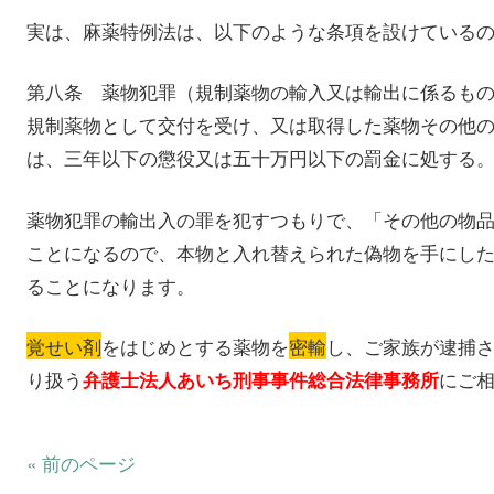
実は、麻薬特例法は、以下のような条項を設けている
第八条 薬物犯罪（規制薬物の輸入又は輸出に係るも
規制薬物として交付を受け、又は取得した薬物その他
は、三年以下の懲役又は五十万円以下の罰金に処する
薬物犯罪の輸出入の罪を犯すつもりで、「その他の物
ことになるので、本物と入れ替えられた偽物を手にし
ることになります。
覚せい剤
をはじめとする薬物を
密輸
し、ご家族が逮捕
り扱う
にご
弁護士法人あいち刑事事件総合法律事務所
« 前のページ