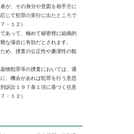
力者が、その身分や意図を相手方に
に応じて犯罪の実行に出たところで
・７・１２）
罪であって、極めて秘密裡に組織的
困難な場合に有効だとされます。
むため、捜査の公正性や廉潔性の観
い薬物犯罪等の捜査においては、通
合に、機会があれば犯罪を行う意思
、刑訴訟１９７条１項に基づく任意
・７・１２）