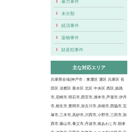
暴力事件
未分類
経済事件
薬物事件
財産犯事件
主な対応エリア
兵庫県全域(神戸市：東灘区 灘区 兵庫区 長
田区 須磨区 垂水区 北区 中央区 西区,姫路
市,尼崎市,明石市,西宮市,洲本市,芦屋市,伊丹
市,相生市,豊岡市,加古川市,赤穂市,西脇市,宝
塚市,三木市,高砂市,川西市,小野市,三田市,加
西市,篠山市,養父市,丹波市,南あわじ市,朝来