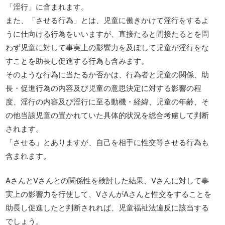
「淫行」に含まれます。
また、「させる行為」とは、児童に働きかけて淫行をするよ
うに仕向ける行為をいいますが、直接たると間接たるとを問
わず児童に対して事実上の影響力を及ぼして児童が淫行をな
すことを助長し促進する行為も含みます。
そのような行為に当たるか否かは、行為者と児童の関係、助
長・促進行為の内容及び児童の意思決定に対する影響の程
度、淫行の内容及び淫行に至る動機・経緯、児童の年齢、そ
の他当該児童の置かれていた具体的状況を総合考慮して判断
されます。
「させる」とありますが、自己を相手に性交等させる行為も
含まれます。
AさんとVさんとの関係性を検討した結果、Vさんに対して事
実上の影響力を行使して、VさんがAさんと性交をすることを
助長し促進したと判断されれば、児童福祉法違反に該当する
でしょう。