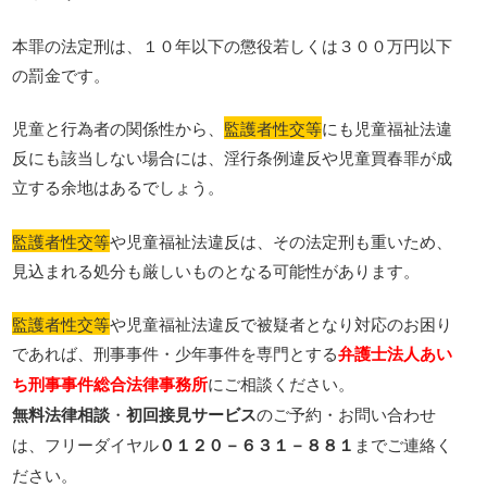
本罪の法定刑は、１０年以下の懲役若しくは３００万円以下
の罰金です。
児童と行為者の関係性から、
監護者性交等
にも児童福祉法違
反にも該当しない場合には、淫行条例違反や児童買春罪が成
立する余地はあるでしょう。
監護者性交等
や児童福祉法違反は、その法定刑も重いため、
見込まれる処分も厳しいものとなる可能性があります。
監護者性交等
や児童福祉法違反で被疑者となり対応のお困り
であれば、刑事事件・少年事件を専門とする
弁護士法人あい
ち刑事事件総合法律事務所
にご相談ください。
無料法律相談
・
初回接見サービス
のご予約・お問い合わせ
は、フリーダイヤル
０１２０－６３１－８８１
までご連絡く
ださい。