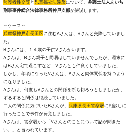
監護者性交等
と
児童福祉法違反
について、
弁護士法人あいち
刑事事件総合法律事務所神戸支部
が解説します。
～ケース～
兵庫県神戸市長田区
に住むAさんは、Bさんと交際していまし
た。
Bさんには、１４歳の子供Vさんがいます。
Aさんは、Bさん親子と同居はしていませんでしたが、週末に
はBさん宅で過ごすなど、Vさんとも仲良くしていました。
しかし、年頃になったVさんは、Aさんと肉体関係を持つよう
になりました。
Aさんは、何度もVさんとの関係を断ち切ろうとしましたが、
ずるずると関係は継続していました。
二人の関係に気づいたBさんが、
兵庫県長田警察署
に相談しに
行ったことで事件が発覚しました。
Aさんは、警察署から「Vさんとのことについて話が聞きた
い。」と言われています。