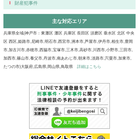
財産犯事件
主な対応エリア
兵庫県全域(神戸市：東灘区 灘区 兵庫区 長田区 須磨区 垂水区 北区 中央
区 西区,姫路市,尼崎市,明石市,西宮市,洲本市,芦屋市,伊丹市,相生市,豊岡
市,加古川市,赤穂市,西脇市,宝塚市,三木市,高砂市,川西市,小野市,三田市,
加西市,篠山市,養父市,丹波市,南あわじ市,朝来市,淡路市,宍粟市,加東市,
たつの市)大阪府,広島県,岡山県,鳥取県
詳細はこちら