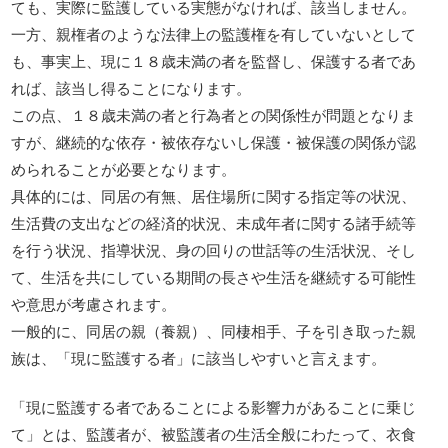
ても、実際に監護している実態がなければ、該当しません。
一方、親権者のような法律上の監護権を有していないとして
も、事実上、現に１８歳未満の者を監督し、保護する者であ
れば、該当し得ることになります。
この点、１８歳未満の者と行為者との関係性が問題となりま
すが、継続的な依存・被依存ないし保護・被保護の関係が認
められることが必要となります。
具体的には、同居の有無、居住場所に関する指定等の状況、
生活費の支出などの経済的状況、未成年者に関する諸手続等
を行う状況、指導状況、身の回りの世話等の生活状況、そし
て、生活を共にしている期間の長さや生活を継続する可能性
や意思が考慮されます。
一般的に、同居の親（養親）、同棲相手、子を引き取った親
族は、「現に監護する者」に該当しやすいと言えます。
「現に監護する者であることによる影響力があることに乗じ
て」とは、監護者が、被監護者の生活全般にわたって、衣食