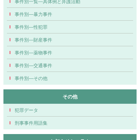
事件別一覧―具体例と弁護活動
事件別―暴力事件
事件別―性犯罪
事件別―財産事件
事件別―薬物事件
事件別―交通事件
事件別―その他
その他
犯罪データ
刑事事件用語集