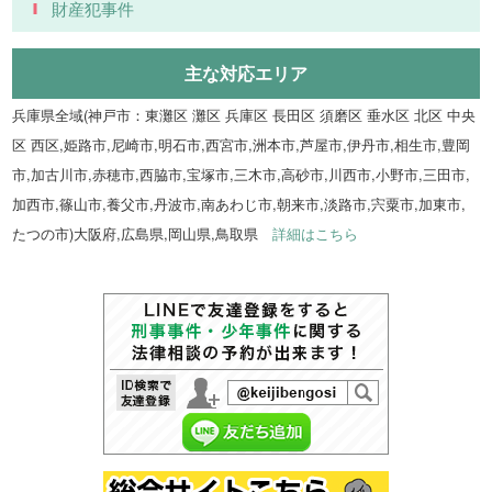
財産犯事件
主な対応エリア
兵庫県全域(神戸市：東灘区 灘区 兵庫区 長田区 須磨区 垂水区 北区 中央
区 西区,姫路市,尼崎市,明石市,西宮市,洲本市,芦屋市,伊丹市,相生市,豊岡
市,加古川市,赤穂市,西脇市,宝塚市,三木市,高砂市,川西市,小野市,三田市,
加西市,篠山市,養父市,丹波市,南あわじ市,朝来市,淡路市,宍粟市,加東市,
たつの市)大阪府,広島県,岡山県,鳥取県
詳細はこちら