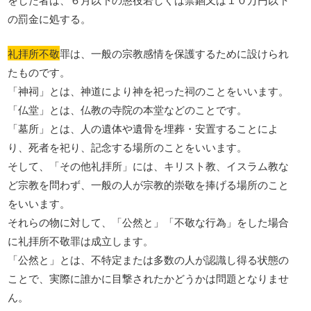
の罰金に処する。
礼拝所不敬
罪は、一般の宗教感情を保護するために設けられ
たものです。
「神祠」とは、神道により神を祀った祠のことをいいます。
「仏堂」とは、仏教の寺院の本堂などのことです。
「墓所」とは、人の遺体や遺骨を埋葬・安置することによ
り、死者を祀り、記念する場所のことをいいます。
そして、「その他礼拝所」には、キリスト教、イスラム教な
ど宗教を問わず、一般の人が宗教的崇敬を捧げる場所のこと
をいいます。
それらの物に対して、「公然と」「不敬な行為」をした場合
に礼拝所不敬罪は成立します。
「公然と」とは、不特定または多数の人が認識し得る状態の
ことで、実際に誰かに目撃されたかどうかは問題となりませ
ん。