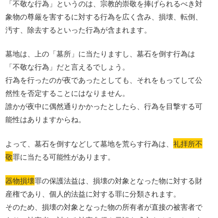
「不敬な行為」というのは、宗教的崇敬を捧げられるべき対
象物の尊厳を害するに対する行為を広く含み、損壊、転倒、
汚す、除去するといった行為が含まれます。
墓地は、上の「墓所」に当たりますし、墓石を倒す行為は
「不敬な行為」だと言えるでしょう。
行為を行ったのが夜であったとしても、それをもってして公
然性を否定することにはなりません。
誰かが夜中に偶然通りかかったとしたら、行為を目撃する可
能性はありますからね。
よって、墓石を倒すなどして墓地を荒らす行為は、
礼拝所不
敬
罪に当たる可能性があります。
器物損壊
罪の保護法益は、損壊の対象となった物に対する財
産権であり、個人的法益に対する罪に分類されます。
そのため、損壊の対象となった物の所有者が直接の被害者で