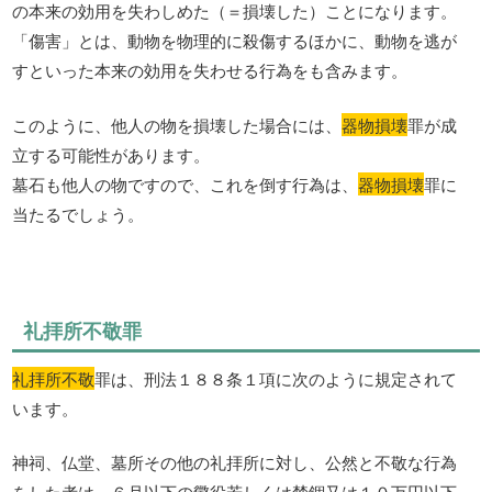
の本来の効用を失わしめた（＝損壊した）ことになります。
「傷害」とは、動物を物理的に殺傷するほかに、動物を逃が
すといった本来の効用を失わせる行為をも含みます。
このように、他人の物を損壊した場合には、
器物損壊
罪が成
立する可能性があります。
墓石も他人の物ですので、これを倒す行為は、
器物損壊
罪に
当たるでしょう。
礼拝所不敬罪
礼拝所不敬
罪は、刑法１８８条１項に次のように規定されて
います。
神祠、仏堂、墓所その他の礼拝所に対し、公然と不敬な行為
をした者は、６月以下の懲役若しくは禁錮又は１０万円以下