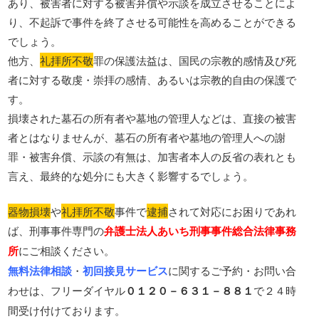
あり、被害者に対する被害弁償や示談を成立させることによ
り、不起訴で事件を終了させる可能性を高めることができる
でしょう。
他方、
礼拝所不敬
罪の保護法益は、国民の宗教的感情及び死
者に対する敬虔・崇拝の感情、あるいは宗教的自由の保護で
す。
損壊された墓石の所有者や墓地の管理人などは、直接の被害
者とはなりませんが、墓石の所有者や墓地の管理人への謝
罪・被害弁償、示談の有無は、加害者本人の反省の表れとも
言え、最終的な処分にも大きく影響するでしょう。
器物損壊
や
礼拝所不敬
事件で
逮捕
されて対応にお困りであれ
ば、刑事事件専門の
弁護士法人あいち刑事事件総合法律事務
所
にご相談ください。
無料法律相談
・
初回接見サービス
に関するご予約・お問い合
わせは、フリーダイヤル
０１２０－６３１－８８１
で２４時
間受け付けております。