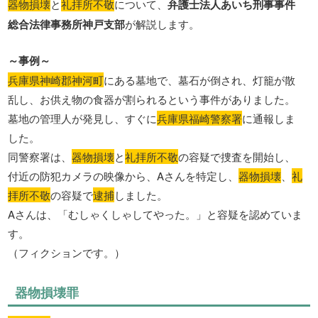
器物損壊
と
礼拝所不敬
について、
弁護士法人あいち刑事事件
総合法律事務所神戸支部
が解説します。
～事例～
兵庫県神崎郡神河町
にある墓地で、墓石が倒され、灯籠が散
乱し、お供え物の食器が割られるという事件がありました。
墓地の管理人が発見し、すぐに
兵庫県福崎警察署
に通報しま
した。
同警察署は、
器物損壊
と
礼拝所不敬
の容疑で捜査を開始し、
付近の防犯カメラの映像から、Aさんを特定し、
器物損壊
、
礼
拝所不敬
の容疑で
逮捕
しました。
Aさんは、「むしゃくしゃしてやった。」と容疑を認めていま
す。
（フィクションです。）
器物損壊罪