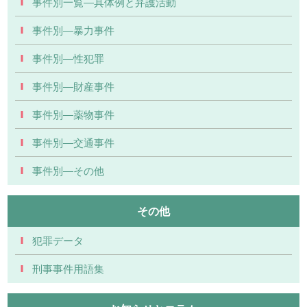
事件別一覧―具体例と弁護活動
事件別―暴力事件
事件別―性犯罪
事件別―財産事件
事件別―薬物事件
事件別―交通事件
事件別―その他
その他
犯罪データ
刑事事件用語集