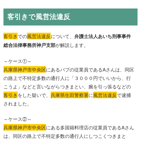
客引きで風営法違反
客引き
での
風営法違反
について、
弁護士法人あいち刑事事件
総合法律事務所神戸支部
が解説します。
～ケース①～
兵庫県神戸市中央区
にあるパブの従業員であるAさんは、同区
の路上で不特定多数の通行人に「３０００円でいいから、行
こうよ」などと言いながらつきまとい、腕を引っ張るなどの
客引き
をした疑いで、
兵庫県生田警察署
に
風営法違反
で逮捕
されました。
～ケース②～
兵庫県神戸市中央区
にある多国籍料理店の従業員であるAさん
は、同区の路上で不特定多数の通行人にしつこくつきまと