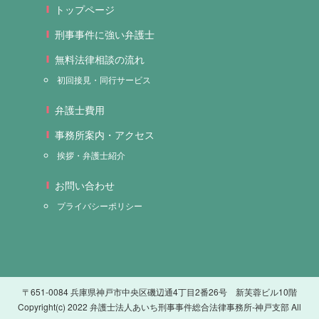
トップページ
刑事事件に強い弁護士
無料法律相談の流れ
初回接見・同行サービス
弁護士費用
事務所案内・アクセス
挨拶・弁護士紹介
お問い合わせ
プライバシーポリシー
〒651-0084 兵庫県神戸市中央区磯辺通4丁目2番26号 新芙蓉ビル10階
Copyright(c) 2022 弁護士法人あいち刑事事件総合法律事務所-神戸支部 All