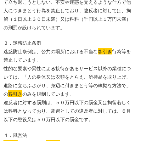
て立ち退こうとしない、不安や迷惑を覚えるような仕方で他
人につきまとう行為を禁止しており、違反者に対しては、拘
留（１日以上３０日未満）又は科料（千円以上１万円未満）
の刑罰が設けられています。
３．迷惑防止条例
迷惑防止条例は、公共の場所における不当な
客引き
行為等を
禁止しています。
性的な要素や異性による接待があるサービス以外の業種につ
いては、「人の身体又は衣類をとらえ、所持品を取り上げ、
進路に立ちふさがり、身辺に付きまとう等の執拗な方法で」
の
客引き
のみを規制しています。
違反者に対する罰則は、５０万円以下の罰金又は拘留若しく
は科料となっており、常習としての違反者に対しては、６月
以下の懲役又は５０万円以下の罰金です。
４．風営法