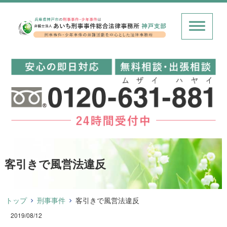
客引きで風営法違反
トップ
刑事事件
客引きで風営法違反
2019/08/12