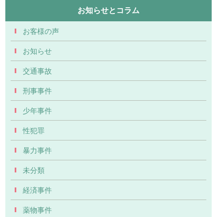
お知らせとコラム
お客様の声
お知らせ
交通事故
刑事事件
少年事件
性犯罪
暴力事件
未分類
経済事件
薬物事件