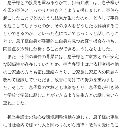
息子様との接見を重ねるなかで、担当弁護士は、息子様が
今回の事件としっかりと向き合うよう支援しました。事件を
起こしたことでどのような結果が生じたのか、どうして事件
を起こしてしまったのか、その原因をどうしたら解消するこ
とができるのか、といった点についてじっくりと話し合うこ
とで、息子様自身が客観的に自身を見つめ直す機会を持ち、
問題点を冷静に分析することができるようになりました。
また、今回の事件の背景には、息子様とご家族との不安定
な関係性が存在していたため、担当弁護士はご依頼者様や他
のご家族の方とも密に連絡をとり、ご家族に家庭内の問題を
改めて認識していただき、改善に向けての努力を重ねまし
た。そして、息子様の学校とも連絡をとり、息子様が引き続
き学校で学業に励むことができるよう先生方との話し合いを
重ねました。
担当弁護士の熱心な環境調整活動を通じて、息子様の更生
には社会内で様々な人と関わりながら指導・教育を受けるこ