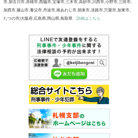
市,加古川市,赤穂市,西脇市,宝塚市,三木市,高砂市,川西市,小野市,三田市,
加西市,篠山市,養父市,丹波市,南あわじ市,朝来市,淡路市,宍粟市,加東市,
たつの市)大阪府,広島県,岡山県,鳥取県
詳細はこちら