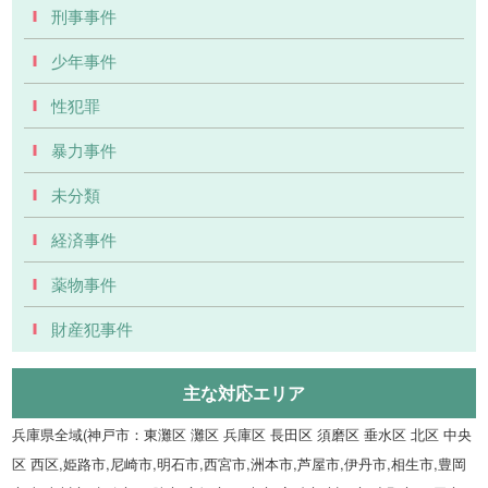
刑事事件
少年事件
性犯罪
暴力事件
未分類
経済事件
薬物事件
財産犯事件
主な対応エリア
兵庫県全域(神戸市：東灘区 灘区 兵庫区 長田区 須磨区 垂水区 北区 中央
区 西区,姫路市,尼崎市,明石市,西宮市,洲本市,芦屋市,伊丹市,相生市,豊岡