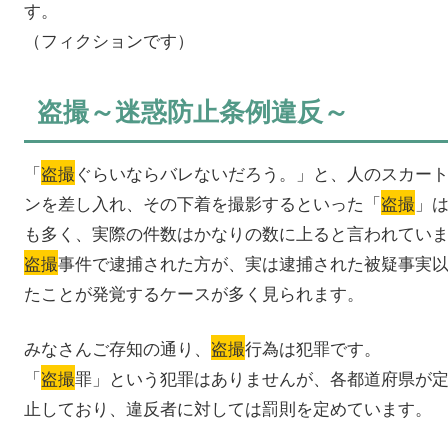
す。
（フィクションです）
盗撮～迷惑防止条例違反～
「
盗撮
ぐらいならバレないだろう。」と、人のスカー
ンを差し入れ、その下着を撮影するといった「
盗撮
」
も多く、実際の件数はかなりの数に上ると言われてい
盗撮
事件で逮捕された方が、実は逮捕された被疑事実
たことが発覚するケースが多く見られます。
みなさんご存知の通り、
盗撮
行為は犯罪です。
「
盗撮
罪」という犯罪はありませんが、各都道府県が
止しており、違反者に対しては罰則を定めています。