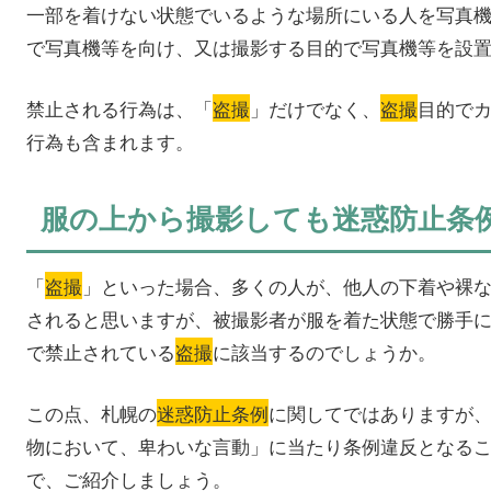
一部を着けない状態でいるような場所にいる人を写真
で写真機等を向け、又は撮影する目的で写真機等を設
禁止される行為は、「
盗撮
」だけでなく、
盗撮
目的で
行為も含まれます。
服の上から撮影しても迷惑防止条
「
盗撮
」といった場合、多くの人が、他人の下着や裸
されると思いますが、被撮影者が服を着た状態で勝手
で禁止されている
盗撮
に該当するのでしょうか。
この点、札幌の
迷惑防止条例
に関してではありますが
物において、卑わいな言動」に当たり条例違反となる
で、ご紹介しましょう。