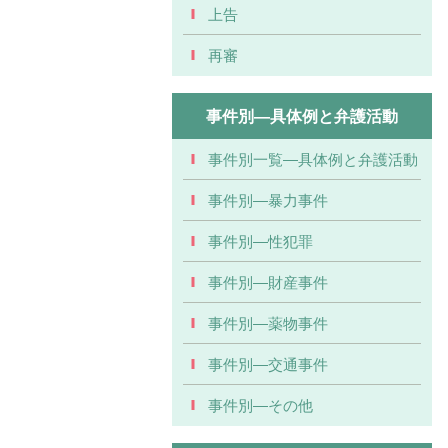
上告
再審
事件別―具体例と弁護活動
事件別一覧―具体例と弁護活動
事件別―暴力事件
事件別―性犯罪
事件別―財産事件
事件別―薬物事件
事件別―交通事件
事件別―その他