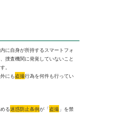
ト内に自身が所持するスマートフォ
は、捜査機関に発覚していないこと
ます。
以外にも
盗撮
行為を何件も行ってい
定める
迷惑防止条例
が「
盗撮
」を禁