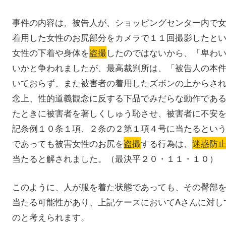
事件の内容は、被告人が、ショッピングセンター内で
着用した女性のお尻部分をカメラで１１回撮影したと
女性の下着や身体を
盗撮
したのではないから、「卑わ
いかと争われましたが、最高裁判所は、「被告人の本
いておらず、また被害者の着用したズボンの上からさ
念上、性的道義観念に反する下品でみだらな動作であ
たときに被害者を著しくしゅう恥させ、被害者に不安
記条例１０条１項、２条の２第１項４号に当たるとい
であっても被害女性のお尻を
盗撮
する行為は、
迷惑防
当たると解されました。（最決平２０・１１・１０）
このように、人が服を着た状態であっても、その臀部
当たる可能性があり、上記ケースにおいてAさんに対し
のと考えられます。