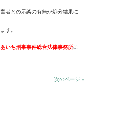
被害者との示談の有無が処分結果に
します。
に
人あいち刑事事件総合法律事務所
次のページ »