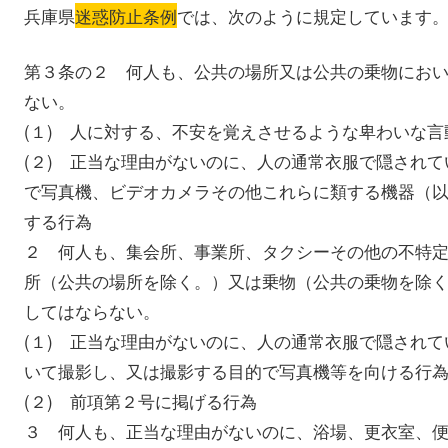
兵庫県
迷惑防止条例
では、次のように規定しています
第３条の２ 何人も、公共の場所又は公共の乗物にお
ない。
(１) 人に対する、不安を覚えさせるような卑わいな言
(２) 正当な理由がないのに、人の通常衣服で隠され
で写真機、ビデオカメラその他これらに類する機器（
する行為
２ 何人も、集会所、事業所、タクシーその他の不特
所（公共の場所を除く。）又は乗物（公共の乗物を除
してはならない。
(１) 正当な理由がないのに、人の通常衣服で隠され
いて撮影し、又は撮影する目的で写真機等を向ける行
(２) 前項第２号に掲げる行為
３ 何人も、正当な理由がないのに、浴場、更衣室、