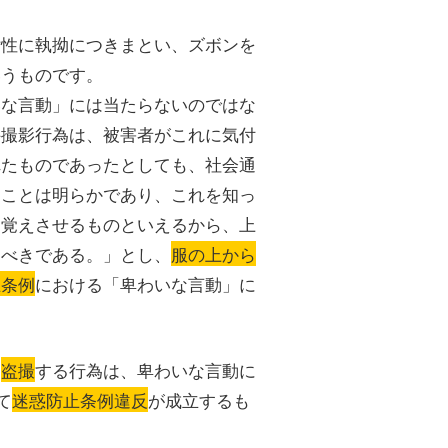
女性に執拗につきまとい、ズボンを
いうものです。
いな言動」には当たらないのではな
件撮影行為は、被害者がこれに気付
れたものであったとしても、社会通
ることは明らかであり、これを知っ
を覚えさせるものといえるから、上
うべきである。」とし、
服の上から
止条例
における「卑わいな言動」に
を
盗撮
する行為は、卑わいな言動に
て
迷惑防止条例違反
が成立するも