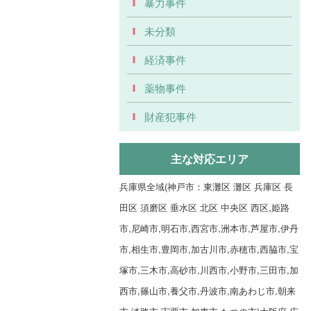
暴力事件
未分類
経済事件
薬物事件
財産犯事件
主な対応エリア
兵庫県全域(神戸市：東灘区 灘区 兵庫区 長
田区 須磨区 垂水区 北区 中央区 西区,姫路
市,尼崎市,明石市,西宮市,洲本市,芦屋市,伊丹
市,相生市,豊岡市,加古川市,赤穂市,西脇市,宝
塚市,三木市,高砂市,川西市,小野市,三田市,加
西市,篠山市,養父市,丹波市,南あわじ市,朝来