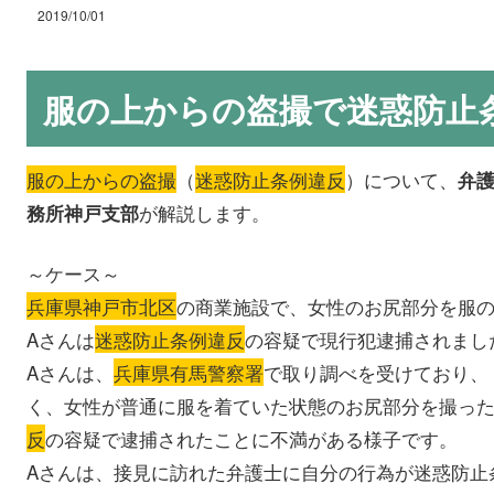
2019/10/01
服の上からの盗撮で迷惑防止
服の上からの盗撮
（
迷惑防止条例違反
）について、
弁
が解説します。
務所神戸支部
～ケース～
兵庫県神戸市北区
の商業施設で、女性のお尻部分を服
Aさんは
迷惑防止条例違反
の容疑で現行犯逮捕されまし
Aさんは、
兵庫県有馬警察署
で取り調べを受けており、
く、女性が普通に服を着ていた状態のお尻部分を撮っ
反
の容疑で逮捕されたことに不満がある様子です。
Aさんは、接見に訪れた弁護士に自分の行為が迷惑防止