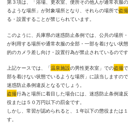
第３項は、「浴場、更衣室、便所その他人が通常衣服
るような場所」が対象場所となり、それらの場所で
盗
る・設置することが禁じられています。
このように、兵庫県の迷惑防止条例では、公共の場所
が利用する場所や通常衣服の全部・一部を着けない状
的のカメラ差し向け・設置行為が禁止されているので
上記ケースでは、「
温泉施設
の男性更衣室」での
盗撮
部を着けない状態でいるような場所」に該当しますの
迷惑防止条例違反となるでしょう。
盗撮
行為と場所に着目した場合には、迷惑防止条例違
役または５０万円以下の罰金です。
しかし、常習が認められると、１年以下の懲役または
す。