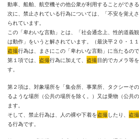
動車、船舶、航空機その他公衆が利用することができ
次に、禁止されている行為については、「不安を覚え
られています。
この「卑わいな言動」とは、「社会通念上、性的道義
は動作」をいうと解されています。（最決平２０・１
盗撮
行為は、まさにこの「卑わいな言動」に当たるの
第１項では、
盗撮
行為に加えて、
盗撮
目的でカメラ等
す。
第２項は、対象場所を「集会所、事業所、タクシーそ
るような場所（公共の場所を除く。）又は乗物（公共
ます。
そして、禁止行為は、人の裸や下着を
盗撮
したり、
盗
る行為です。