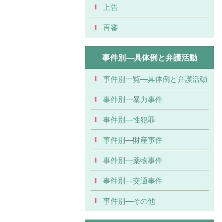
上告
再審
事件別―具体例と弁護活動
事件別一覧―具体例と弁護活動
事件別―暴力事件
事件別―性犯罪
事件別―財産事件
事件別―薬物事件
事件別―交通事件
事件別―その他