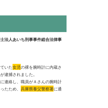
護士法人あいち刑事事件総合法律事
来ていた
女児
の裸を腕時計に内蔵さ
んが逮捕されました。
員に連絡し、職員がＡさんの腕時計
あったため、
兵庫県養父警察署
に通
。