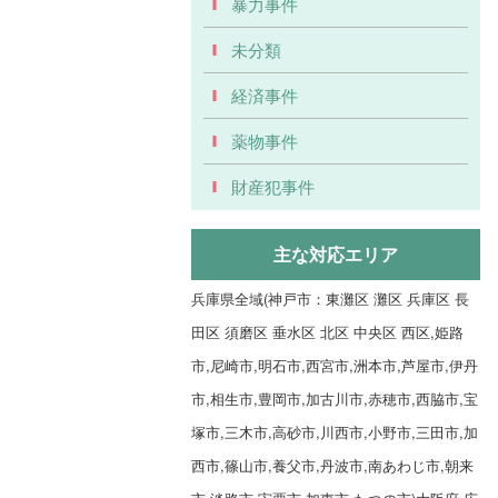
暴力事件
未分類
経済事件
薬物事件
財産犯事件
主な対応エリア
兵庫県全域(神戸市：東灘区 灘区 兵庫区 長
田区 須磨区 垂水区 北区 中央区 西区,姫路
市,尼崎市,明石市,西宮市,洲本市,芦屋市,伊丹
市,相生市,豊岡市,加古川市,赤穂市,西脇市,宝
塚市,三木市,高砂市,川西市,小野市,三田市,加
西市,篠山市,養父市,丹波市,南あわじ市,朝来