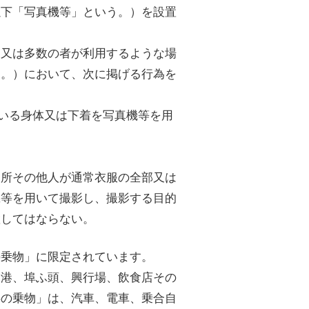
以下「写真機等」という。）を設置
定又は多数の者が利用するような場
く。）において、次に掲げる行為を
ている身体又は下着を写真機等を用
為
便所その他人が通常衣服の全部又は
機等を用いて撮影し、撮影する目的
置してはならない。
の乗物」に限定されています。
空港、埠ふ頭、興行場、飲食店その
共の乗物」は、汽車、電車、乗合自