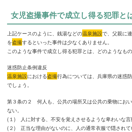
女児盗撮事件で成立し得る犯罪と
上記ケースのように、銭湯などの
温泉施設
で、父親に
を
盗撮
するといった事件は少なくありません。
このような事件で成立し得る犯罪とは、どのようなも
迷惑防止条例違反
温泉施設
における
盗撮
行為については、兵庫県の迷惑
でしょう。
第３条の２ 何人も、公共の場所又は公共の乗物にお
ない。
(１) 人に対する、不安を覚えさせるような卑わいな言
(２) 正当な理由がないのに、人の通常衣服で隠され