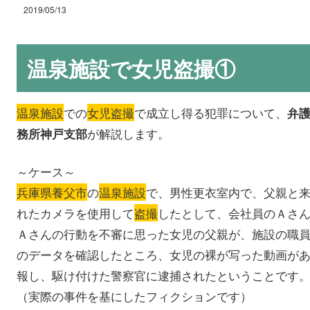
2019/05/13
温泉施設で女児盗撮①
温泉施設
での
女児盗撮
で成立し得る犯罪について、
弁
が解説します。
務所神戸支部
～ケース～
兵庫県養父市
の
温泉施設
で、男性更衣室内で、父親と
れたカメラを使用して
盗撮
したとして、会社員のＡさ
Ａさんの行動を不審に思った女児の父親が、施設の職
のデータを確認したところ、女児の裸が写った動画が
報し、駆け付けた警察官に逮捕されたということです
（実際の事件を基にしたフィクションです）