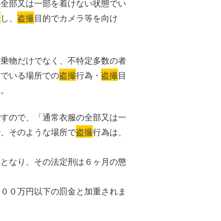
の全部又は一部を着けない状態でい
撮
し、
盗撮
目的でカメラ等を向け
・乗物だけでなく、不特定多数の者
態でいる場所での
盗撮
行為・
盗撮
目
す。
ですので、「通常衣服の全部又は一
で、そのような場所で
盗撮
行為は、
反となり、その法定刑は６ヶ月の懲
１００万円以下の罰金と加重されま