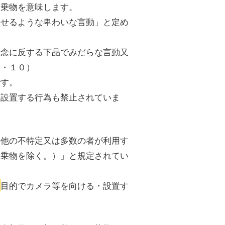
る乗物を意味します。
させるような卑わいな言動」と定め
観念に反する下品でみだらな言動又
１・１０）
です。
を設置する行為も禁止されていま
の他の不特定又は多数の者が利用す
の乗物を除く。）」と規定されてい
撮
目的でカメラ等を向ける・設置す