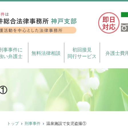
刑事事件に
初回接見
無料法律相談
弁護士費
強い弁護士
同行サービス
①
トップ
刑事事件
温泉施設で女児盗撮①