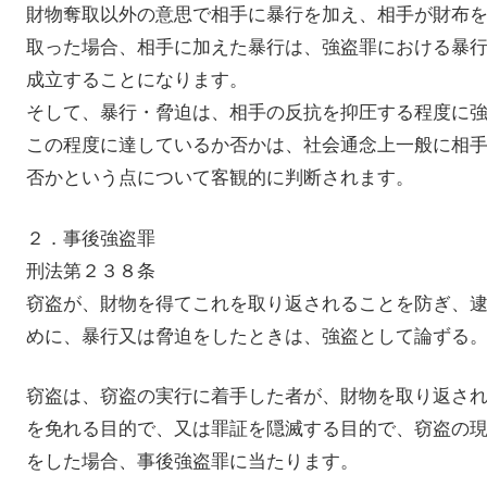
財物奪取以外の意思で相手に暴行を加え、相手が財布
取った場合、相手に加えた暴行は、強盗罪における暴
成立することになります。
そして、暴行・脅迫は、相手の反抗を抑圧する程度に
この程度に達しているか否かは、社会通念上一般に相
否かという点について客観的に判断されます。
２．事後強盗罪
刑法第２３８条
窃盗が、財物を得てこれを取り返されることを防ぎ、
めに、暴行又は脅迫をしたときは、強盗として論ずる
窃盗は、窃盗の実行に着手した者が、財物を取り返さ
を免れる目的で、又は罪証を隠滅する目的で、窃盗の
をした場合、事後強盗罪に当たります。