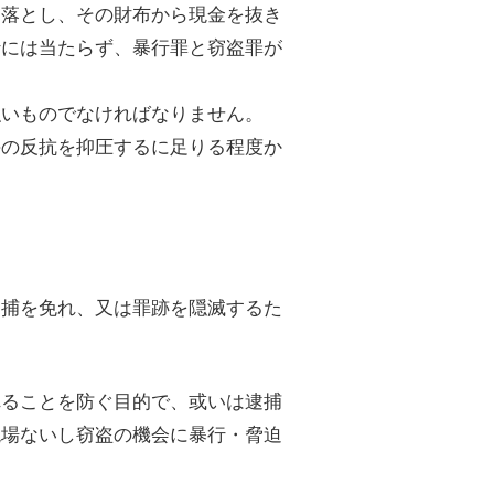
を落とし、その財布から現金を抜き
行には当たらず、暴行罪と窃盗罪が
強いものでなければなりません。
手の反抗を抑圧するに足りる程度か
逮捕を免れ、又は罪跡を隠滅するた
。
れることを防ぐ目的で、或いは逮捕
現場ないし窃盗の機会に暴行・脅迫