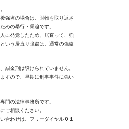
す。
事後強盗の場合は、財物を取り返さ
るための暴行・脅迫です。
家人に発覚したため、居直って、強
うという居直り強盗は、通常の強盗
り、罰金刑は設けられていません。
りますので、早期に刑事事件に強い
件専門の法律事務所です。
士にご相談ください。
問い合わせは、フリーダイヤル
０１
。