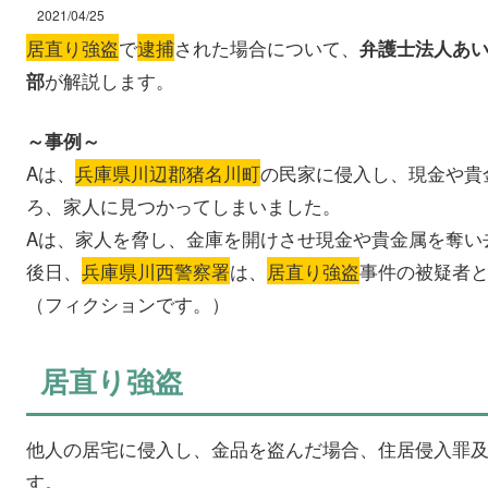
2021/04/25
居直り強盗
で
逮捕
された場合について、
弁護士法人あ
が解説します。
部
～事例～
Aは、
兵庫県川辺郡猪名川町
の民家に侵入し、現金や貴
ろ、家人に見つかってしまいました。
Aは、家人を脅し、金庫を開けさせ現金や貴金属を奪い
後日、
兵庫県川西警察署
は、
居直り強盗
事件の被疑者と
（フィクションです。）
居直り強盗
他人の居宅に侵入し、金品を盗んだ場合、住居侵入罪
す。