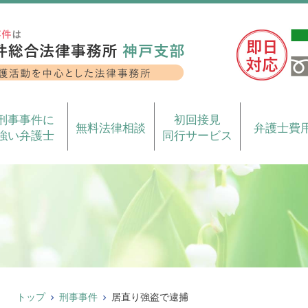
刑事事件に
初回接見
無料法律相談
弁護士費
強い弁護士
同行サービス
トップ
刑事事件
居直り強盗で逮捕