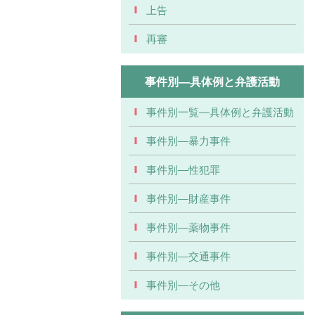
上告
再審
事件別―具体例と弁護活動
事件別一覧―具体例と弁護活動
事件別―暴力事件
事件別―性犯罪
事件別―財産事件
事件別―薬物事件
事件別―交通事件
事件別―その他