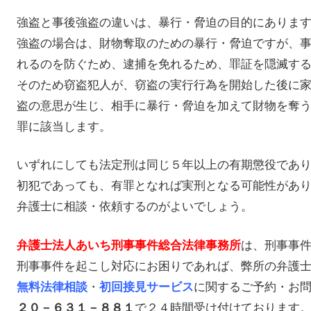
強盗と事後強盗の違いは、暴行・脅迫の目的にありま
強盗の場合は、財物奪取のための暴行・脅迫ですが、
れるのを防ぐため、逮捕を免れるため、罪証を隠滅す
そのため窃盗犯人が、窃盗の実行行為を開始した後に
盗の意思が生じ、相手に暴行・脅迫を加えて財物を奪
罪に該当します。
いずれにしても法定刑は同じ５年以上の有期懲役であ
初犯であっても、有罪となれば実刑となる可能性があ
弁護士に相談・依頼するのがよいでしょう。
は、刑事事
弁護士法人あいち刑事事件総合法律事務所
刑事事件を起こし対応にお困りであれば、弊所の弁護
・
に関するご予約・お
無料法律相談
初回接見サービス
で２４時間受け付けております
２０－６３１－８８１