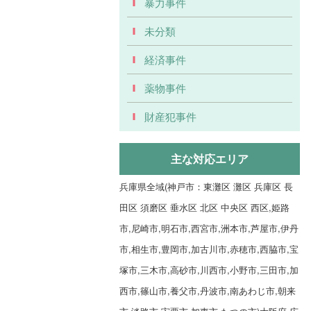
暴力事件
未分類
経済事件
薬物事件
財産犯事件
主な対応エリア
兵庫県全域(神戸市：東灘区 灘区 兵庫区 長
田区 須磨区 垂水区 北区 中央区 西区,姫路
市,尼崎市,明石市,西宮市,洲本市,芦屋市,伊丹
市,相生市,豊岡市,加古川市,赤穂市,西脇市,宝
塚市,三木市,高砂市,川西市,小野市,三田市,加
西市,篠山市,養父市,丹波市,南あわじ市,朝来