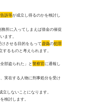
偽告訴等
が成立し得るのかを検討し
刑務所に入ってしまえば借金の催促
ています。
受けさせる目的をもって
虚偽
の
犯罪
立するものと考えられます。
を全部盗られた」と
警察官
に通報し
り、実在する人物に刑事処分を受け
成立しないことになります。
かを検討します。