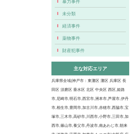
暴力事件
未分類
経済事件
薬物事件
財産犯事件
主な対応エリア
兵庫県全域(神戸市：東灘区 灘区 兵庫区 長
田区 須磨区 垂水区 北区 中央区 西区,姫路
市,尼崎市,明石市,西宮市,洲本市,芦屋市,伊丹
市,相生市,豊岡市,加古川市,赤穂市,西脇市,宝
塚市,三木市,高砂市,川西市,小野市,三田市,加
西市,篠山市,養父市,丹波市,南あわじ市,朝来