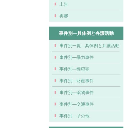
上告
再審
事件別―具体例と弁護活動
事件別一覧―具体例と弁護活動
事件別―暴力事件
事件別―性犯罪
事件別―財産事件
事件別―薬物事件
事件別―交通事件
事件別―その他