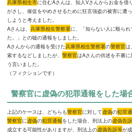
兵庫県相生市
に住むAさんは、知人Vさんからお金を借
がさし、催促をやめさせるために狂言強盗の被害に遭
しようと考えました。
Aさんは、
兵庫県相生警察署
に、「知らない人に殴られ
た。」との嘘の通報をしました。
Aさんからの通報を受けた
兵庫県相生警察署
の
警察官
は
索するなどしましたが、
警察官
はAさんの供述を不審に
う言いました。
（フィクションです）
警察官に虚偽の犯罪通報をした場
上記のケースは、どちらも
警察官
に対して
虚偽
の
犯罪
警察官
に
虚偽
の
犯罪通報
をした場合、刑法上の
虚偽告
成立する可能性がありますが、刑法上の
虚偽告訴等
が