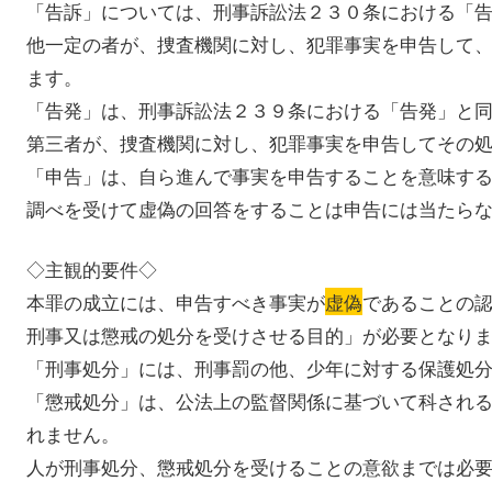
「告訴」については、刑事訴訟法２３０条における「
他一定の者が、捜査機関に対し、犯罪事実を申告して
ます。
「告発」は、刑事訴訟法２３９条における「告発」と
第三者が、捜査機関に対し、犯罪事実を申告してその
「申告」は、自ら進んで事実を申告することを意味す
調べを受けて虚偽の回答をすることは申告には当たら
◇主観的要件◇
本罪の成立には、申告すべき事実が
虚偽
であることの
刑事又は懲戒の処分を受けさせる目的」が必要となり
「刑事処分」には、刑事罰の他、少年に対する保護処
「懲戒処分」は、公法上の監督関係に基づいて科され
れません。
人が刑事処分、懲戒処分を受けることの意欲までは必