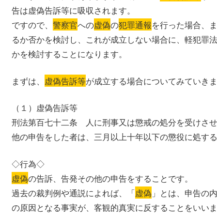
告は虚偽告訴等に吸収されます。
ですので、
警察官
への
虚偽
の
犯罪通報
を行った場合、
るか否かを検討し、これが成立しない場合に、軽犯罪
かを検討することになります。
まずは、
虚偽告訴等
が成立する場合についてみていき
（１）虚偽告訴等
刑法第百七十二条 人に刑事又は懲戒の処分を受けさ
他の申告をした者は、三月以上十年以下の懲役に処す
◇行為◇
虚偽
の告訴、告発その他の申告をすることです。
過去の裁判例や通説によれば、「
虚偽
」とは、申告の
の原因となる事実が、客観的真実に反することをいい