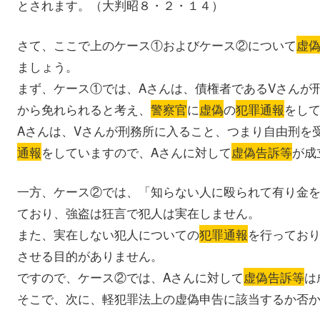
とされます。（大判昭８・２・１４）
さて、ここで上のケース①およびケース②について
虚
ましょう。
まず、ケース①では、Aさんは、債権者であるVさんが
から免れられると考え、
警察官
に
虚偽
の
犯罪通報
をし
Aさんは、Vさんが刑務所に入ること、つまり自由刑を
通報
をしていますので、Aさんに対して
虚偽告訴等
が成
一方、ケース②では、「知らない人に殴られて有り金
ており、強盗は狂言で犯人は実在しません。
また、実在しない犯人についての
犯罪通報
を行ってお
させる目的がありません。
ですので、ケース②では、Aさんに対して
虚偽告訴等
は
そこで、次に、軽犯罪法上の虚偽申告に該当するか否