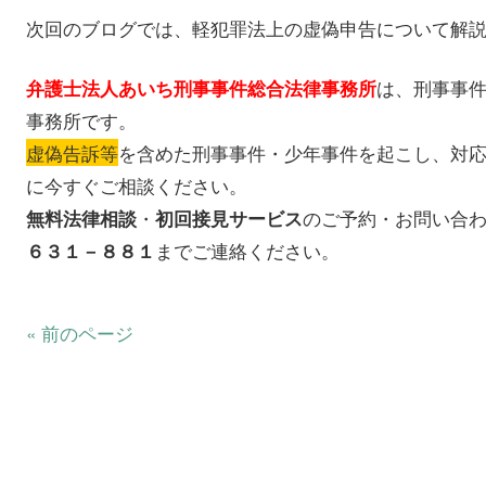
次回のブログでは、軽犯罪法上の虚偽申告について解
は、刑事事
弁護士法人あいち刑事事件総合法律事務所
事務所です。
虚偽告訴等
を含めた刑事事件・少年事件を起こし、対
に今すぐご相談ください。
・
のご予約・お問い合
無料法律相談
初回接見サービス
までご連絡ください。
６３１－８８１
« 前のページ