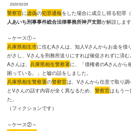
2020/02/29
警察官
に
虚偽
の
犯罪通報
をした場合に成立し得る犯罪
が解説しま
人あいち刑事事件総合法律事務所神戸支部
～ケース①～
兵庫県相生市
に住むAさんは、知人Vさんからお金を借
がさし、Vさんを刑務所送りにすれば催促されずに済む
Aさんは、
兵庫県相生警察署
に、「債権者のAさんから
困っている。」と嘘の話をしました。
兵庫県相生警察署
の
警察官
は、Vさんから任意で取り調
とVさんの話す内容が全く異なるため、
警察官
はもう一
た。
（フィクションです）
～ケース②～