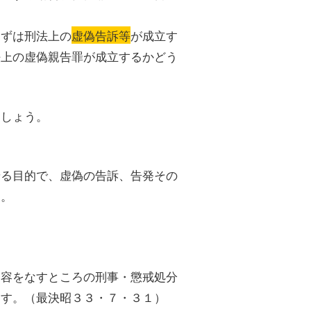
まずは刑法上の
虚偽告訴等
が成立す
法上の虚偽親告罪が成立するかどう
ましょう。
せる目的で、虚偽の告訴、告発その
る。
内容をなすところの刑事・懲戒処分
ます。（最決昭３３・７・３１）