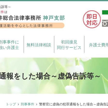
告訴等～
刑事事件に
初回接見
無料法律相談
弁護士費
強い弁護士
同行サービス
通報をした場合～虚偽告訴等～
トップ
刑事事件
警察官に虚偽の犯罪通報をした場合～虚偽告