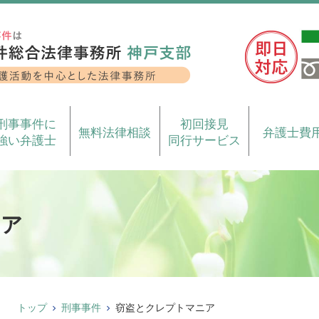
刑事事件に
初回接見
無料法律相談
弁護士費
強い弁護士
同行サービス
ニア
トップ
刑事事件
窃盗とクレプトマニア