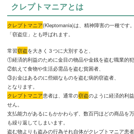
クレプトマニアとは
クレプトマニア
(Kleptomania)は、精神障害の一種です
「窃盗症」とも呼ばれます。
常習
窃盗
を大きく３つに大別すると、
①経済的利益のために金目の物品や金銭を盗む職業的
②飢えて食物や生活必需品を盗む貧困者、
③お金はあるのに些細なものを盗む病的窃盗者、
となります。
クレプトマニア
患者は、通常の
窃盗
のように経済的利
せん。
支払能力があるにもかかわらず、数百円ほどの商品を
も繰り返してしまいます。
盗む物よりも盗みの行為それ自体がクレプトマニア患