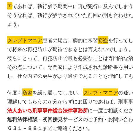
ア
であれば、執行猶予期間中に再び犯行に及んでしま
そうなれば、執行が猶予されていた前回の刑も合わせ
ょう。
クレプトマニア
患者の場合、病的に常習
窃盗
を行って
で将来の再犯防止が期待できるとは言えないでしょう
彼らにとって、再犯防止で最も必要なことは専門的な
その点について、専門家により作成された診断書を用
し、社会内での更生がより適切であることを理解して
何度も
窃盗
を繰り返してしまい、
クレプトマニア
の疑
理解してもらうのか分からずにお困りであれば、刑事
に一度ご相談くだ
法人あいち刑事事件総合法律事務所
・
のご予約・お問い合
無料法律相談
初回接見サービス
までご連絡ください。
６３１－８８１