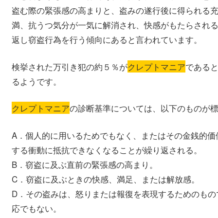
盗む際の緊張感の高まりと、盗みの遂行後に得られる
満、抗うつ気分が一気に解消され、快感がもたらされ
返し窃盗行為を行う傾向にあると言われています。
検挙された万引き犯の約５％が
クレプトマニア
である
るようです。
クレプトマニア
の診断基準については、以下のものが
A．個人的に用いるためでもなく、またはその金銭的価
する衝動に抵抗できなくなることが繰り返される。
B．窃盗に及ぶ直前の緊張感の高まり。
C．窃盗に及ぶときの快感、満足、または解放感。
D．その盗みは、怒りまたは報復を表現するためのもの
応でもない。