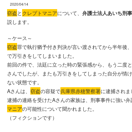
2020/04/14
窃盗
と
クレプトマニア
について、
弁護士法人あいち刑
説します。
～ケース～
窃盗
罪で執行猶予付き判決が言い渡されてから半年後、
で万引きをしてしまいました。
前回の件で、法廷に立った時の緊張感から、もう二度と
さんでしたが、またも万引きをしてしまった自分が情
ない状態です。
Aさんは、
窃盗
の容疑で
兵庫県赤穂警察署
に逮捕されま
逮捕の連絡を受けたAさんの家族は、刑事事件に強い弁
マニア
の可能性について聞かれました。
（フィクションです）