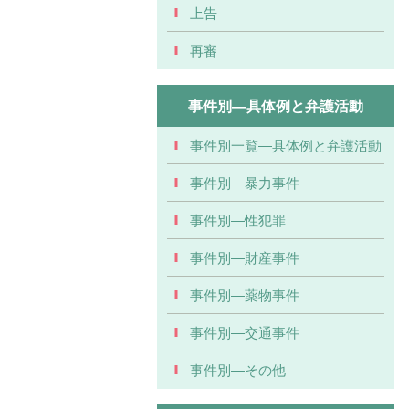
上告
再審
事件別―具体例と弁護活動
事件別一覧―具体例と弁護活動
事件別―暴力事件
事件別―性犯罪
事件別―財産事件
事件別―薬物事件
事件別―交通事件
事件別―その他