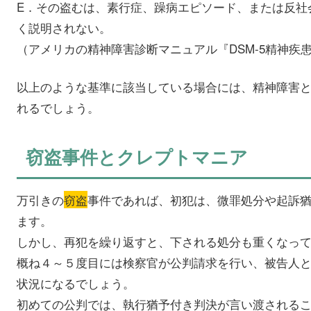
E．その盗むは、素行症、躁病エピソード、または反社
く説明されない。
（アメリカの精神障害診断マニュアル『DSM-5精神疾
以上のような基準に該当している場合には、精神障害
れるでしょう。
窃盗事件とクレプトマニア
万引きの
窃盗
事件であれば、初犯は、微罪処分や起訴
ます。
しかし、再犯を繰り返すと、下される処分も重くなっ
概ね４～５度目には検察官が公判請求を行い、被告人
状況になるでしょう。
初めての公判では、執行猶予付き判決が言い渡される