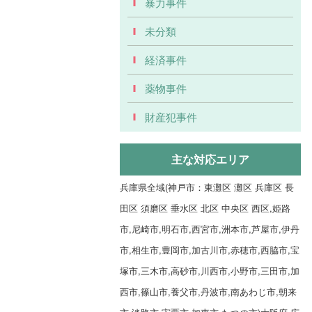
暴力事件
未分類
経済事件
薬物事件
財産犯事件
主な対応エリア
兵庫県全域(神戸市：東灘区 灘区 兵庫区 長
田区 須磨区 垂水区 北区 中央区 西区,姫路
市,尼崎市,明石市,西宮市,洲本市,芦屋市,伊丹
市,相生市,豊岡市,加古川市,赤穂市,西脇市,宝
塚市,三木市,高砂市,川西市,小野市,三田市,加
西市,篠山市,養父市,丹波市,南あわじ市,朝来