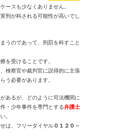
うケースも少なくありません。
た実刑が科される可能性が高いでし
しまうのであって、刑罰を科すこと
。
治療を受けることです。
い、検察官や裁判官に説得的に主張
もらう必要があります。
いがあるが、どのように司法機関に
事件・少年事件を専門とする
弁護士
さい。
わせは、フリーダイヤル
０１２０－