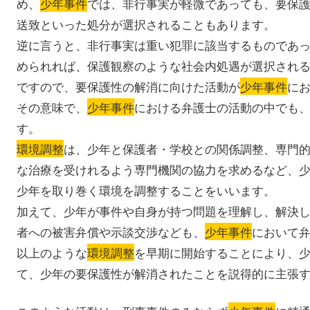
め、
少年事件
では、非行事実が軽微であっても、要保
送致といった処分が選択されることもあります。
逆に言うと、非行事実は重い犯罪に該当するものであ
められれば、保護観察のような社会内処遇が選択され
ですので、要保護性の解消に向けた活動が
少年事件
に
その意味で、
少年事件
における弁護士の活動の中でも
す。
環境調整
は、少年と保護者・学校との関係調整、専門
な治療を受けれるよう専門機関の協力を求めるなど、
少年を取り巻く環境を調整することをいいます。
加えて、少年が事件や自身が持つ問題を理解し、解決
者への被害弁償や示談交渉なども、
少年事件
において
以上のような
環境調整
を早期に開始することにより、
て、少年の要保護性が解消されたことを説得的に主張