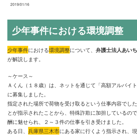
2019/01/16
少年事件における環境調整
少年事件
における
環境調整
について、
弁護士法人あい
が解説します。
～ケース～
Ａくん（１８歳）は、ネットを通じて「高額アルバイ
に募集しました。
指定された場所で荷物を受け取るという仕事内容でし
とが指示されたことから、特殊詐欺に加担しているの
酬に魅せられ、２～３件の仕事を引き受けました。
ある日、
兵庫県三木市
にある家に行くよう指示され、