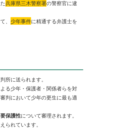
いた
兵庫県三木警察署
の警察官に逮
てて、
少年事件
に精通する弁護士を
裁判所に送られます。
による少年・保護者・関係者らを対
年審判において少年の更生に最も適
の
について審理されます。
要保護性
考えられています。