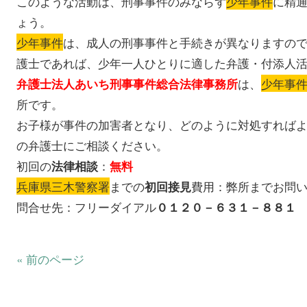
このような活動は、刑事事件のみならず
少年事件
に精
ょう。
少年事件
は、成人の刑事事件と手続きが異なりますの
護士であれば、少年一人ひとりに適した弁護・付添人
は、
少年事
弁護士法人あいち刑事事件総合法律事務所
所です。
お子様が事件の加害者となり、どのように対処すれば
の弁護士にご相談ください。
初回の
：
法律相談
無料
兵庫県三木警察署
までの
費用：弊所までお問
初回接見
問合せ先：フリーダイアル
０１２０－６３１－８８１
« 前のページ