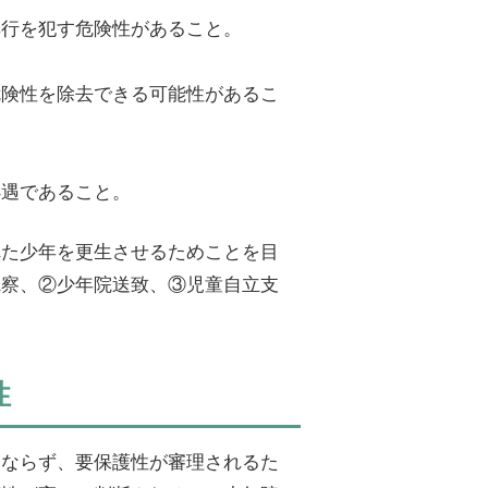
非行を犯す危険性があること。
危険性を除去できる可能性があるこ
処遇であること。
れた少年を更生させるためことを目
観察、②少年院送致、③児童自立支
性
みならず、要保護性が審理されるた