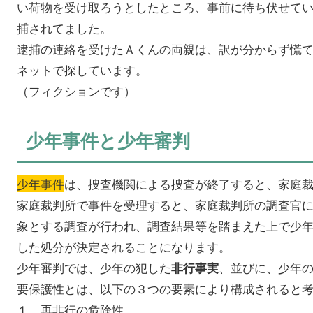
い荷物を受け取ろうとしたところ、事前に待ち伏せて
捕されてました。
逮捕の連絡を受けたＡくんの両親は、訳が分からず慌
ネットで探しています。
（フィクションです）
少年事件と少年審判
少年事件
は、捜査機関による捜査が終了すると、家庭
家庭裁判所で事件を受理すると、家庭裁判所の調査官
象とする調査が行われ、調査結果等を踏まえた上で少
した処分が決定されることになります。
少年審判では、少年の犯した
、並びに、少年
非行事実
要保護性とは、以下の３つの要素により構成されると
１．再非行の危険性