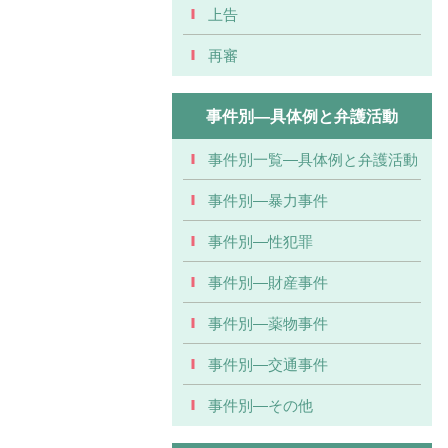
上告
再審
事件別―具体例と弁護活動
事件別一覧―具体例と弁護活動
事件別―暴力事件
事件別―性犯罪
事件別―財産事件
事件別―薬物事件
事件別―交通事件
事件別―その他