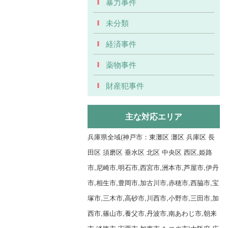
暴力事件
未分類
経済事件
薬物事件
財産犯事件
主な対応エリア
兵庫県全域(神戸市：東灘区 灘区 兵庫区 長
田区 須磨区 垂水区 北区 中央区 西区,姫路
市,尼崎市,明石市,西宮市,洲本市,芦屋市,伊丹
市,相生市,豊岡市,加古川市,赤穂市,西脇市,宝
塚市,三木市,高砂市,川西市,小野市,三田市,加
西市,篠山市,養父市,丹波市,南あわじ市,朝来