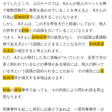
そうしたところ、上のケースでは、Aさんが他人のペットを棒
で複数回殴打し傷害を負わせていることを考えると、Aさんの
行為は
器物損壊
罪に該当することになります。
しかし、Aさんは、この犬を野良犬だと勘違いしており、他人
の所有する
動物
との認識を欠いていることになります。
つまり、Aさんに
器物損壊
罪の故意がなく、その認識は愛護動
物である犬という認識にとどまることになるので、
動物愛護
法違反
が成立すると考えられます。
ただ、Aさんが殴打した犬に首輪がついていたり、近所で犬が
多く飼われているなどの事情がある場合には、他人の飼って
いる犬という認識が認められることがあり、その場合には
器
物損壊
罪が成立する余地はあります。
動物
の
虐待
事件であっても、その内容により問われ得る罪は
異なります。
刑事事件を起こし対応にお困りであれば、一度刑事事件・少