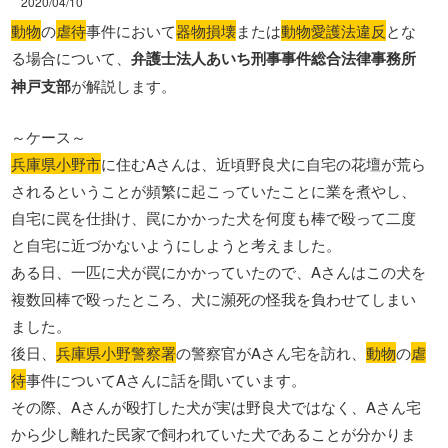
2020/04/10
動物
の
虐待
事件において
器物損壊
または
動物愛護法違反
とな
る場合について、
弁護士法人あいち刑事事件総合法律事務所
神戸支部
が解説します。
～ケース～
兵庫県小野市
に住むAさんは、近頃野良犬に自宅の花壇が荒ら
されるということが頻繁に起こっていたことに業を煮やし、
自宅に罠を仕掛け、罠にかかった犬を何度も棒で殴って二度
と自宅に近づかないようにしようと考えました。
ある日、一匹に犬が罠にかかっていたので、Aさんはこの犬を
複数回棒で殴ったところ、犬に瀕死の怪我を負わせてしまい
ました。
後日、
兵庫県小野警察署
の警察官がAさん宅を訪れ、
動物
の
虐
待
事件についてAさんに話を聞いています。
その際、Aさんが殴打した犬が実は野良犬ではなく、Aさん宅
から少し離れた民家で飼われていた犬であることが分かりま