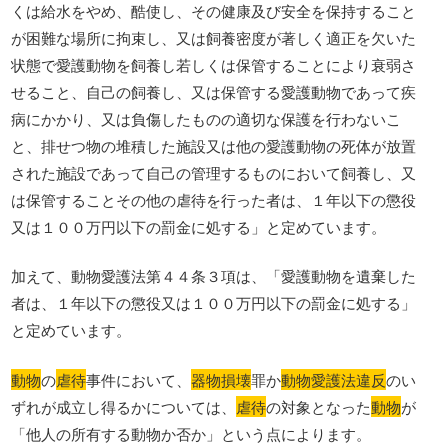
くは給水をやめ、酷使し、その健康及び安全を保持すること
が困難な場所に拘束し、又は飼養密度が著しく適正を欠いた
状態で愛護動物を飼養し若しくは保管することにより衰弱さ
せること、自己の飼養し、又は保管する愛護動物であって疾
病にかかり、又は負傷したものの適切な保護を行わないこ
と、排せつ物の堆積した施設又は他の愛護動物の死体が放置
された施設であって自己の管理するものにおいて飼養し、又
は保管することその他の虐待を行った者は、１年以下の懲役
又は１００万円以下の罰金に処する」と定めています。
加えて、動物愛護法第４４条３項は、「愛護動物を遺棄した
者は、１年以下の懲役又は１００万円以下の罰金に処する」
と定めています。
動物
の
虐待
事件において、
器物損壊
罪か
動物愛護法違反
のい
ずれが成立し得るかについては、
虐待
の対象となった
動物
が
「他人の所有する動物か否か」という点によります。