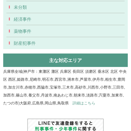
未分類
経済事件
薬物事件
財産犯事件
主な対応エリア
兵庫県全域(神戸市：東灘区 灘区 兵庫区 長田区 須磨区 垂水区 北区 中央
区 西区,姫路市,尼崎市,明石市,西宮市,洲本市,芦屋市,伊丹市,相生市,豊岡
市,加古川市,赤穂市,西脇市,宝塚市,三木市,高砂市,川西市,小野市,三田市,
加西市,篠山市,養父市,丹波市,南あわじ市,朝来市,淡路市,宍粟市,加東市,
たつの市)大阪府,広島県,岡山県,鳥取県
詳細はこちら