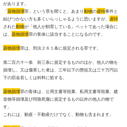
があります。
「
器物損壊
罪」という罪を聞くと、あまり
動物
の
虐待
事件と
結びつかない方も多くいらっしゃるように思いますが、
虐待
された
動物
が「他人が飼育している」ペットであった場合に
は、
器物損壊
罪の客体に該当することになるのです。
器物損壊
罪は、刑法２６１条に規定される罪です。
第二百六十一条 前三条に規定するもののほか、他人の物を
損壊し、又は傷害した者は、三年以下の懲役又は三十万円以
下の罰金若しくは科料に処する。
器物損壊
罪の客体は、公用文書等毀棄、私用文書等毀棄、建
造物等損壊及び同致死傷に規定するもの以外の他人の物で
す。
これには、動産・不動産だけでなく、動物も含まれます。