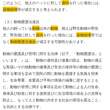
このように、他人のペットに対して
虐待
を行った場合には、
器物損壊
罪が成立すると考えられます。
（２）動物愛護法違反
他人の飼っている
動物
以外の
動物
、例えば野生動物や野良
犬、野良猫に対して
虐待
を行った場合には、
器物損壊
罪では
なく
動物愛護法違反
が成立する可能性があります。
動物の愛護及び管理に関する法律（以下、「動物愛護法」と
いいます。）は、「動物の虐待及び遺棄の防止、動物の適正
な取扱いその他動物の健康及び安全の保持等の動物の愛護に
関する事項を定めて国民の間に動物を愛護する気風を招来
し、生命尊重、友愛及び平和の情操の涵養に資するととも
に、動物の管理に関する事項を定めて動物による人の生命、
身体及び財産に対する侵害並びに生活環境の保全上の支障を
防止し、もって人と動物の共生する社会の実現を図ること」
を目的とする法律です。