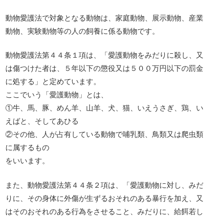
動物愛護法で対象となる動物は、家庭動物、展示動物、産業
動物、実験動物等の人の飼養に係る動物です。
動物愛護法第４４条１項は、「愛護動物をみだりに殺し、又
は傷つけた者は、５年以下の懲役又は５００万円以下の罰金
に処する」と定めています。
ここでいう「愛護動物」とは、
①牛、馬、豚、めん羊、山羊、犬、猫、いえうさぎ、鶏、い
えばと、そしてあひる
②その他、人が占有している動物で哺乳類、鳥類又は爬虫類
に属するもの
をいいます。
また、動物愛護法第４４条２項は、「愛護動物に対し、みだ
りに、その身体に外傷が生ずるおそれのある暴行を加え、又
はそのおそれのある行為をさせること、みだりに、給餌若し