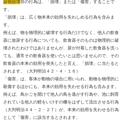
器物損壊
罪の行為は、「損壊」または「傷害」することで
す。
「損壊」は、広く物本来の効用を失わしめる行為を含みま
す。
例えば、物を物理的に破壊する行為だけでなく、他人の飲食
器に放尿する行為についても、飲食器そのものは物理的に破
壊されたわけではありませんが、尿が付着した飲食器を洗っ
ても、通常その飲食器を使いたいとは思いませんので、その
飲食器の本来の効用を喪失したと言え、「損壊」に当たると
されます。（大判明治４２・４・１６）
「傷害」は、客体が動物の場合に用いられ、動物を物理的に
殺傷するほかにも、本来の効用を失わせる行為も含みます。
例えば、鳥かごを開けて他人の鳥を逃がす行為や、池に飼育
されている他人の鯉をいけすの柵をはずして流出させる行為
（大判明治４４・２・２７）が、本来の効用を失わせる行為
として「傷害」に該当するとされます。