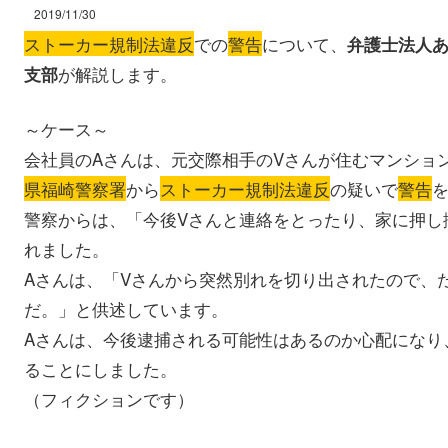
2019/11/30
ストーカー規制法違反
での
警告
について、
弁護士法人
が解説します。
支部
～ケース～
会社員のAさんは、元交際相手のVさんが住むマンショ
県福崎警察署
から
ストーカー規制法違反
の疑いで
警告
警察からは、「今後Vさんと連絡をとったり、家に押し
れました。
Aさんは、「Vさんから突然別れを切り出されたので、
だ。」と供述しています。
Aさんは、今後逮捕される可能性はあるのか心配になり
ることにしました。
（フィクションです）