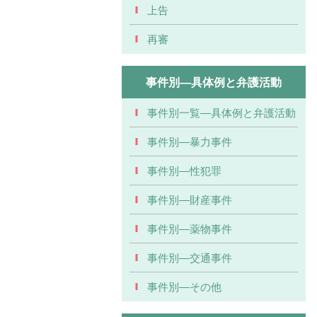
上告
再審
事件別―具体例と弁護活動
事件別一覧―具体例と弁護活動
事件別―暴力事件
事件別―性犯罪
事件別―財産事件
事件別―薬物事件
事件別―交通事件
事件別―その他