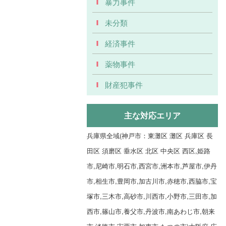
暴力事件
未分類
経済事件
薬物事件
財産犯事件
主な対応エリア
兵庫県全域(神戸市：東灘区 灘区 兵庫区 長
田区 須磨区 垂水区 北区 中央区 西区,姫路
市,尼崎市,明石市,西宮市,洲本市,芦屋市,伊丹
市,相生市,豊岡市,加古川市,赤穂市,西脇市,宝
塚市,三木市,高砂市,川西市,小野市,三田市,加
西市,篠山市,養父市,丹波市,南あわじ市,朝来