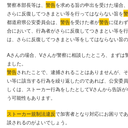
警察本部長等は、
警告
を求める旨の申出を受けた場合
さらに反復してつきまとい等を行ってはならない旨を
都道府県公安委員会は、
警告
を受けた者が
警告
に従わ
合において、行為者がさらに反復してつきまとい等を
は、さらに反復してつきまとい等をしてはならない旨
Aさんの場合、Vさんが警察に相談したところ、まずは
ました。
警告
されたことで、逮捕されることはありませんが、そ
い等に該当する行為を繰り返したのであれば、公安委
しくは、ストーカー行為をしたとしてVさんから告訴が
う可能性もあります。
ストーカー規制法違反
で加害者となり対応にお困りで
談されるのがよいでしょう。