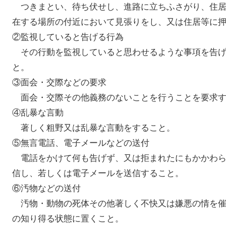
つきまとい、待ち伏せし、進路に立ちふさがり、住居
在する場所の付近において見張りをし、又は住居等に
②監視していると告げる行為
その行動を監視していると思わせるような事項を告げ
と。
③面会・交際などの要求
面会・交際その他義務のないことを行うことを要求す
④乱暴な言動
著しく粗野又は乱暴な言動をすること。
⑤無言電話、電子メールなどの送付
電話をかけて何も告げず、又は拒まれたにもかかわらず
信し、若しくは電子メールを送信すること。
⑥汚物などの送付
汚物・動物の死体その他著しく不快又は嫌悪の情を催
の知り得る状態に置くこと。