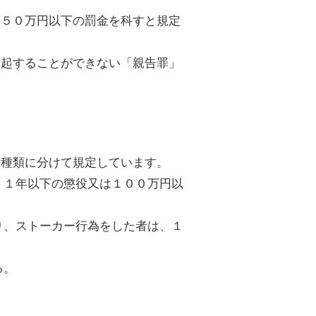
は５０万円以下の罰金を科すと規定
提起することができない「親告罪」
３種類に分けて規定しています。
、１年以下の懲役又は１００万円以
り、ストーカー行為をした者は、１
る。