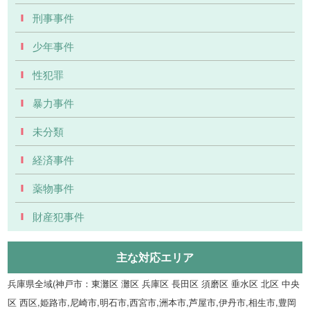
刑事事件
少年事件
性犯罪
暴力事件
未分類
経済事件
薬物事件
財産犯事件
主な対応エリア
兵庫県全域(神戸市：東灘区 灘区 兵庫区 長田区 須磨区 垂水区 北区 中央
区 西区,姫路市,尼崎市,明石市,西宮市,洲本市,芦屋市,伊丹市,相生市,豊岡