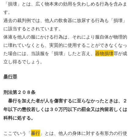
「損壊」とは、広く物本来の効用を失わしめる行為を含みま
す。
過去の裁判例では、他人の飲食器に放尿する行為も「損壊」
に該当するとされています。
体液を他人の服にかける行為は、それにより服自体が物理的
に壊れていなくとも、実質的に使用することができなくなっ
た場合には、当該服を「損壊」したと言え、
器物損壊
罪が成
立し得るでしょう。
暴行罪
刑法第２０８条
暴行を加えた者が人を傷害するに至らなかったときは、２
年以下の懲役若しくは３０万円以下の罰金又は拘留若しくは
科料に処する。
ここでいう「
暴行
」とは、他人の身体に対する有形力の行使