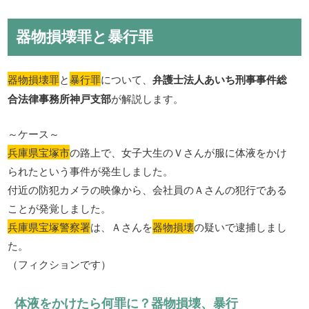
器物損壊罪と暴行罪
器物損壊罪
と
暴行罪
について、
弁護士法人あいち刑事事件総
合法律事務所神戸支部
が解説します。
～ケース～
兵庫県宝塚市
の路上で、女子大生のＶさんが服に体液をかけ
られたという事件が発生しました。
付近の防犯カメラの映像から、会社員のＡさんの犯行である
ことが発覚しました。
兵庫県宝塚警察署
は、Ａさんを
器物損壊
の疑いで逮捕しまし
た。
（フィクションです）
体液をかけたら何罪に？器物損壊、暴行