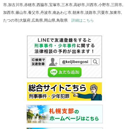
市,加古川市,赤穂市,西脇市,宝塚市,三木市,高砂市,川西市,小野市,三田市,
加西市,篠山市,養父市,丹波市,南あわじ市,朝来市,淡路市,宍粟市,加東市,
たつの市)大阪府,広島県,岡山県,鳥取県
詳細はこちら