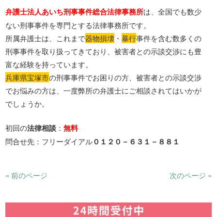
弁護士法人あいち刑事事件総合法律事務所
は、全国でも数少
ない刑事事件を専門とする法律事務所です。
所属弁護士は、これまで
器物損壊
・
暴行
事件を含む数多くの
刑事事件を取り扱ってきており、被害者との示談交渉にも豊
富な経験を持っています。
兵庫県宝塚市
の刑事事件でお困りの方、被害者との示談交渉
でお悩みの方は、一度弊所の弁護士にご相談されてはいかが
でしょうか。
初回の
法律相談
：
無料
問合せ先：フリーダイアル
０１２０－６３１－８８１
« 前のページ
次のページ »