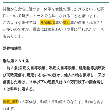
背後から女性に近づき、体液を女性の服にかけるといった事
件について時折ニュースでも耳にされることと思います。
このような事件では、
器物損壊
罪や
暴行
罪が適用されること
が多いのですが、過去には強制わいせつ罪に問われたケース
もあります。
器物損壊罪
刑法第２６１条
前３条(公用文書等毀棄、私用文書等毀棄、建造物等損壊及
び同致死傷)に規定するもののほか、他人の物を損壊し、又は
傷害した者は、３年以下の懲役又は３０万円以下の罰金若し
くは科料に処する。
器物損壊
罪の客体は、動産・不動産のみならず、動物も含ま
れます。