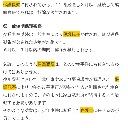
保護観察
に付されてから、１年を経過し３月以上継続して成
績良好であれば、解除が検討されます。
②一般短期保護観察
交通事件以外の一般事件により
保護観察
が付され、短期処遇
勧告がなされた少年が対象です。
６月以上７月以内の期間に解除が検討されます。
勿論、このような
保護観察
は、どの少年事件にも付されるわ
けではありません。
少年審判において、非行事実および要保護性が審理され、
保
護観察
により少年の改善更正が期待できると判断された場合
に付されますので、そのように家庭裁判所が納得するよう活
動する必要があります。
そのような活動は、少年事件に精通した
弁護士
に任せるのが
良いでしょう。