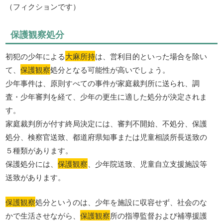
（フィクションです）
保護観察処分
初犯の少年による
大麻所持
は、営利目的といった場合を除い
て、
保護観察
処分となる可能性が高いでしょう。
少年事件は、原則すべての事件が家庭裁判所に送られ、調
査・少年審判を経て、少年の更生に適した処分が決定されま
す。
家庭裁判所が付す終局決定には、審判不開始、不処分、保護
処分、検察官送致、都道府県知事または児童相談所長送致の
５種類があります。
保護処分には、
保護観察
、少年院送致、児童自立支援施設等
送致があります。
保護観察
処分というのは、少年を施設に収容せず、社会のな
かで生活させながら、
保護観察
所の指導監督および補導援護