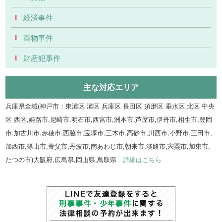
経済事件
薬物事件
財産犯事件
主な対応エリア
兵庫県全域(神戸市：東灘区 灘区 兵庫区 長田区 須磨区 垂水区 北区 中央
区 西区,姫路市,尼崎市,明石市,西宮市,洲本市,芦屋市,伊丹市,相生市,豊岡
市,加古川市,赤穂市,西脇市,宝塚市,三木市,高砂市,川西市,小野市,三田市,
加西市,篠山市,養父市,丹波市,南あわじ市,朝来市,淡路市,宍粟市,加東市,
たつの市)大阪府,広島県,岡山県,鳥取県
詳細はこちら