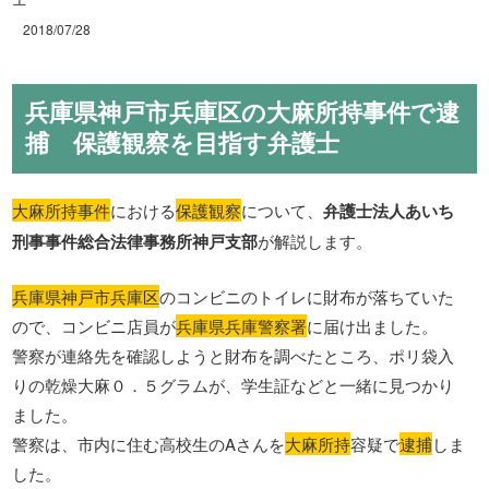
2018/07/28
兵庫県神戸市兵庫区の大麻所持事件で逮
捕 保護観察を目指す弁護士
大麻所持事件
における
保護観察
について、
弁護士法人あいち
刑事事件総合法律事務所神戸支部
が解説します。
兵庫県神戸市兵庫区
のコンビニのトイレに財布が落ちていた
ので、コンビニ店員が
兵庫県兵庫警察署
に届け出ました。
警察が連絡先を確認しようと財布を調べたところ、ポリ袋入
りの乾燥大麻０．５グラムが、学生証などと一緒に見つかり
ました。
警察は、市内に住む高校生のAさんを
大麻所持
容疑で
逮捕
しま
した。