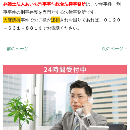
弁護士法人あいち刑事事件総合法律事務所
は、少年事件・刑
事事件の刑事弁護を専門とする法律事務所です。
大麻所持
事件でお子様が
逮捕
されお困りであれば、
０１２０
－６３１－８８１
までお電話ください。
« 前のページ
次のページ »