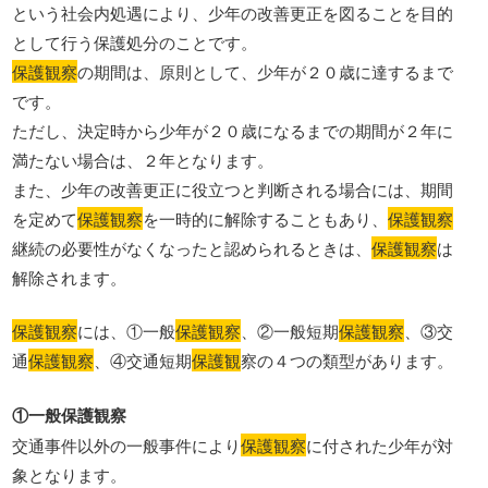
という社会内処遇により、少年の改善更正を図ることを目的
として行う保護処分のことです。
保護観察
の期間は、原則として、少年が２０歳に達するまで
です。
ただし、決定時から少年が２０歳になるまでの期間が２年に
満たない場合は、２年となります。
また、少年の改善更正に役立つと判断される場合には、期間
を定めて
保護観察
を一時的に解除することもあり、
保護観察
継続の必要性がなくなったと認められるときは、
保護観察
は
解除されます。
保護観察
には、①一般
保護観察
、②一般短期
保護観察
、③交
通
保護観察
、④交通短期
保護観
察の４つの類型があります。
①一般保護観察
交通事件以外の一般事件により
保護観察
に付された少年が対
象となります。